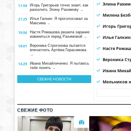
Элина Рахим
Игорь Григорьев точно знает, как
11:58
разозлить Элину Рахимову
→
Милена Безб
Илья Галкин: Я проголосовал за
21:25
Максима
→
Игорь Григо
Настя Ромашова решила заранее
19:56
извиниться перед Рахимовой
→
Илья Галкин
Вероника Строгонова пытается
18:01
Настя Ромаш
впечатлить Артёма Герасимова
→
Вероника Ст
Ивана Михайличенко: Я пытаюсь
14:29
тебя понять
→
Ивана Михай
СВЕЖИЕ НОВОСТИ
Мельников н
СВЕЖИЕ ФОТО