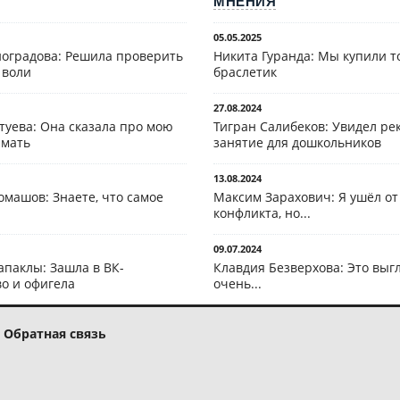
МНЕНИЯ
05.05.2025
оградова: Решила проверить
Никита Гуранда: Мы купили т
 воли
браслетик
27.08.2024
туева: Она сказала про мою
Тигран Салибеков: Увидел рек
 мать
занятие для дошкольников
13.08.2024
омашов: Знаете, что самое
Максим Зарахович: Я ушёл от
конфликта, но...
09.07.2024
апаклы: Зашла в ВК-
Клавдия Безверхова: Это выг
о и офигела
очень...
Обратная связь