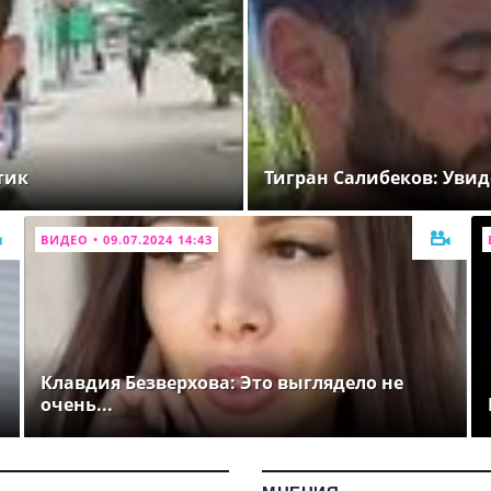
тик
Тигран Салибеков: Увид
ВИДЕО • 09.07.2024 14:43
Клавдия Безверхова: Это выглядело не
очень...