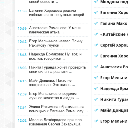
Молдова под
своей совести
→
Евгения Хорошева решила
11:33
Евгения Хоро
избавиться от ненужных вещей
→
Галина Мако
Анастасия Ромашова: У меня
10:59
паническая атака
→
«Китайские 
Егор Мельников назвал Элину
10:42
Сергей Хорош
Рахимову глупой
→
Надежда Ермакова: Ну, вот, и
18:48
Евгения Хор
все, как говорится
→
Анастасия Р
Никита Гуранда хочет проверить
18:03
свои силы на реалити
→
Егор Мельни
Майя Донцова: Никто не
14:15
застрахован. Это жизнь
→
Надежда Ерма
Егор Мельников определил
12:59
лучшее качество в людях
→
Никита Гура
Элина Рахимова обратилась за
12:34
Майя Донцов
помощью к Евгению Ромашову
→
Милена Безбородова приняла
12:02
Егор Мельни
извинения Сергея Захарьяша
→