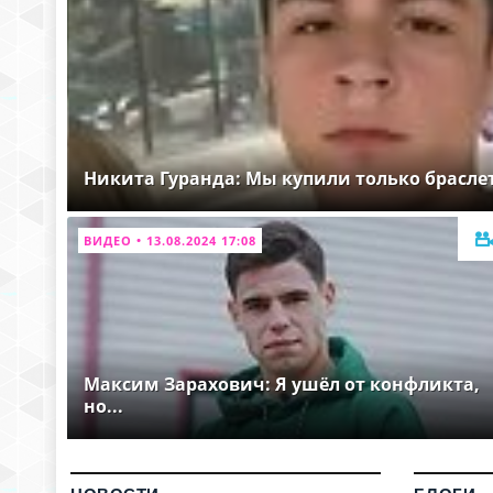
Никита Гуранда: Мы купили только брасле
ВИДЕО • 13.08.2024 17:08
Максим Зарахович: Я ушёл от конфликта,
но...