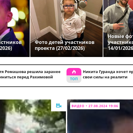
Новые фо
астников
Фото детей участников
участник
2026)
проекта (27/02/2026)
14/01/202
тя Ромашова решила заранее
Никита Гуранда хочет п
иниться перед Рахимовой
свои силы на реалити
ВИДЕО • 27.08.2024 19:06