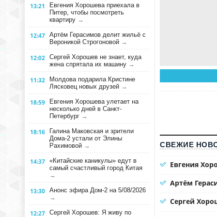
Евгения Хорошева приехала в
13:21
Питер, чтобы посмотреть
квартиру
→
Артём Герасимов делит жильё с
12:47
Вероникой Строгоновой
→
Сергей Хорошев не знает, куда
12:02
жена спрятала их машину
→
Молдова подарила Кристине
11:32
Лясковец новых друзей
→
Евгения Хорошева улетает на
18:59
несколько дней в Санкт-
Петербург
→
Галина Маковская и зрители
18:16
Дома-2 устали от Элины
СВЕЖИЕ НОВО
Рахимовой
→
«Китайские каникулы» едут в
14:37
Евгения Хор
самый счастливый город Китая
→
Артём Герас
Анонс эфира Дом-2 на 5/08/2026
13:30
→
Сергей Хорош
Сергей Хорошев: Я живу по
12:27