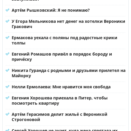
Артём Рышковский: Я не понимаю?
У Егора Мельникова нет денег на хотелки Вероники
Гракович
Ермакова уехала с поляны под радостные крики
толпы
Евгений Ромашов привёл в порядок бороду и
причёску
Никита Гуранда с родными и друзьями прилетел на
Майорку
Нелли Ермолаева: Мне нравится моя свобода
Евгения Хорошева приехала в Питер, чтобы
посмотреть квартиру
Артём Герасимов делит жильё с Вероникой
Строгоновой
Сергей Хорошев не знает, куда жена спрятала их