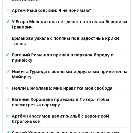
Артём Рышковский: Я не понимаю?
У Егора Мельникова нет денег на хотелки Вероники
Гракович
Ермакова уехала с поляны под радостные крики
толпы
Евгений Ромашов привёл в порядок бороду и
причёску
Никита Гуранда с родными и друзьями прилетел на
Майорку
Нелли Ермолаева: Мне нравится моя свобода
Евгения Хорошева приехала в Питер, чтобы
посмотреть квартиру
Артём Герасимов делит жильё с Вероникой
Строгоновой
Сергей Хорошев не знает, куда жена спрятала их