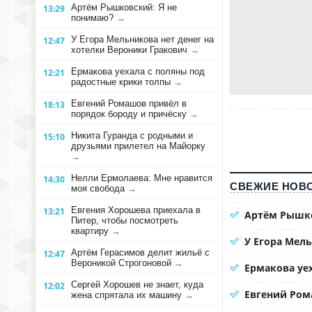
Артём Рышковский: Я не
13:29
понимаю?
→
У Егора Мельникова нет денег на
12:47
хотелки Вероники Гракович
→
Ермакова уехала с поляны под
12:21
радостные крики толпы
→
Евгений Ромашов привёл в
18:13
порядок бороду и причёску
→
Никита Гуранда с родными и
15:10
друзьями прилетел на Майорку
→
Нелли Ермолаева: Мне нравится
14:30
СВЕЖИЕ НОВО
моя свобода
→
Евгения Хорошева приехала в
13:21
Артём Рышко
Питер, чтобы посмотреть
квартиру
→
У Егора Мел
Артём Герасимов делит жильё с
12:47
Вероникой Строгоновой
→
Ермакова уе
Сергей Хорошев не знает, куда
12:02
Евгений Ром
жена спрятала их машину
→