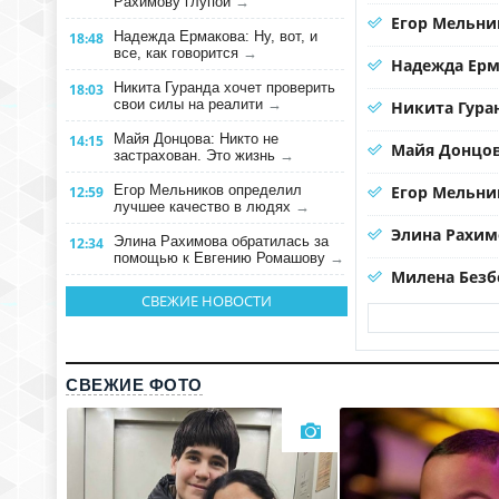
Рахимову глупой
→
Егор Мельни
Надежда Ермакова: Ну, вот, и
18:48
все, как говорится
→
Надежда Ерма
Никита Гуранда хочет проверить
18:03
свои силы на реалити
→
Никита Гура
Майя Донцова: Никто не
14:15
Майя Донцов
застрахован. Это жизнь
→
Егор Мельников определил
Егор Мельни
12:59
лучшее качество в людях
→
Элина Рахим
Элина Рахимова обратилась за
12:34
помощью к Евгению Ромашову
→
Милена Безб
СВЕЖИЕ НОВОСТИ
СВЕЖИЕ ФОТО