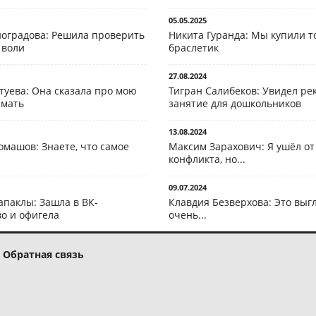
05.05.2025
оградова: Решила проверить
Никита Гуранда: Мы купили т
 воли
браслетик
27.08.2024
туева: Она сказала про мою
Тигран Салибеков: Увидел рек
 мать
занятие для дошкольников
13.08.2024
омашов: Знаете, что самое
Максим Зарахович: Я ушёл от
конфликта, но...
09.07.2024
апаклы: Зашла в ВК-
Клавдия Безверхова: Это выг
о и офигела
очень...
Обратная связь