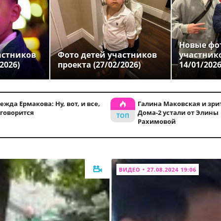
Новые фо
астников
Фото детей участников
участник
2026)
проекта (27/02/2026)
14/01/202
ежда Ермакова: Ну, вот, и все,
Галина Маковская и зри
 говорится
Дома-2 устали от Элины
Рахимовой
ВИДЕО • 27.08.2024 19:06