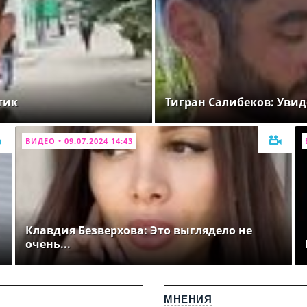
тик
Тигран Салибеков: Увид
ВИДЕО • 09.07.2024 14:43
Клавдия Безверхова: Это выглядело не
очень...
МНЕНИЯ