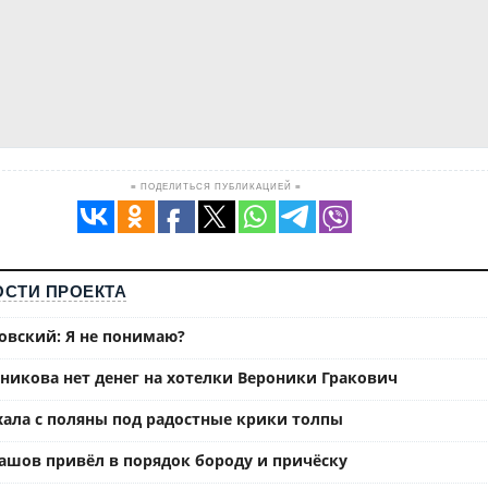
≡ ПОДЕЛИТЬСЯ ПУБЛИКАЦИЕЙ ≡
СТИ ПРОЕКТА
вский: Я не понимаю?
ьникова нет денег на хотелки Вероники Гракович
хала с поляны под радостные крики толпы
ашов привёл в порядок бороду и причёску