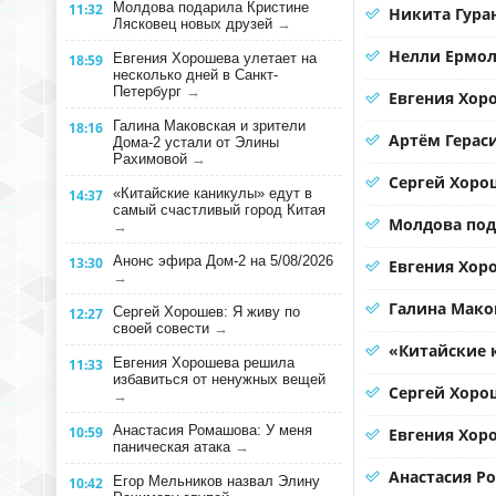
Молдова подарила Кристине
11:32
Никита Гура
Лясковец новых друзей
→
Нелли Ермол
Евгения Хорошева улетает на
18:59
несколько дней в Санкт-
Петербург
→
Евгения Хор
Галина Маковская и зрители
18:16
Артём Герас
Дома-2 устали от Элины
Рахимовой
→
Сергей Хорош
«Китайские каникулы» едут в
14:37
самый счастливый город Китая
Молдова под
→
Анонс эфира Дом-2 на 5/08/2026
13:30
Евгения Хоро
→
Галина Мако
Сергей Хорошев: Я живу по
12:27
своей совести
→
«Китайские 
Евгения Хорошева решила
11:33
избавиться от ненужных вещей
Сергей Хорош
→
Анастасия Ромашова: У меня
10:59
Евгения Хор
паническая атака
→
Анастасия Р
Егор Мельников назвал Элину
10:42