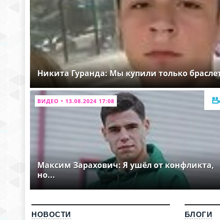
Никита Гуранда: Мы купили только брасле
ВИДЕО • 13.08.2024 17:08
Максим Зарахович: Я ушёл от конфликта,
но...
НОВОСТИ
БЛОГИ