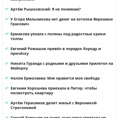
Артём Рышковский: Я не понимаю?
У Егора Мельникова нет денег на хотелки Вероники
Гракович
Ермакова уехала с поляны под радостные крики
толпы
Евгений Ромашов привёл в порядок бороду и
причёску
Никита Гуранда с родными и друзьями прилетел на
Майорку
Нелли Ермолаева: Мне нравится моя свобода
Евгения Хорошева приехала в Питер, чтобы
посмотреть квартиру
Артём Герасимов делит жильё с Вероникой
Строгоновой
Сергей Хорошев не знает, куда жена спрятала их