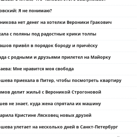
вский: Я не понимаю?
ьникова нет денег на хотелки Вероники Гракович
хала с поляны под радостные крики толпы
ашов привёл в порядок бороду и причёску
нда с родными и друзьями прилетел на Майорку
аева: Мне нравится моя свобода
ошева приехала в Питер, чтобы посмотреть квартиру
имов делит жильё с Вероникой Строгоновой
ев не знает, куда жена спрятала их машину
арила Кристине Лясковец новых друзей
шева улетает на несколько дней в Санкт-Петербург