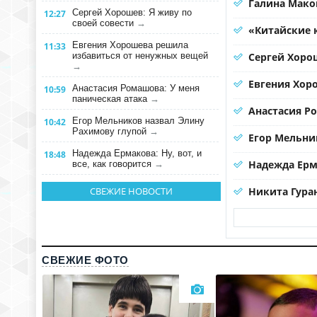
Галина Мако
Сергей Хорошев: Я живу по
12:27
своей совести
→
«Китайские 
Евгения Хорошева решила
11:33
избавиться от ненужных вещей
Сергей Хорош
→
Евгения Хор
Анастасия Ромашова: У меня
10:59
паническая атака
→
Анастасия Р
Егор Мельников назвал Элину
10:42
Рахимову глупой
→
Егор Мельни
Надежда Ермакова: Ну, вот, и
18:48
Надежда Ерма
все, как говорится
→
СВЕЖИЕ НОВОСТИ
Никита Гура
СВЕЖИЕ ФОТО