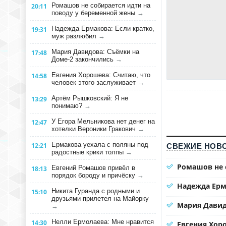
Ромашов не собирается идти на
20:11
поводу у беременной жены
→
Надежда Ермакова: Если кратко,
19:31
муж разлюбил
→
Мария Давидова: Съёмки на
17:48
Доме-2 закончились
→
Евгения Хорошева: Считаю, что
14:58
человек этого заслуживает
→
Артём Рышковский: Я не
13:29
понимаю?
→
У Егора Мельникова нет денег на
12:47
хотелки Вероники Гракович
→
Ермакова уехала с поляны под
12:21
СВЕЖИЕ НОВО
радостные крики толпы
→
Ромашов не 
Евгений Ромашов привёл в
18:13
порядок бороду и причёску
→
Надежда Ерм
Никита Гуранда с родными и
15:10
друзьями прилетел на Майорку
Мария Давид
→
Нелли Ермолаева: Мне нравится
14:30
Евгения Хоро