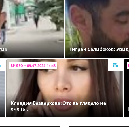
тик
Тигран Салибеков: Увид
ВИДЕО • 09.07.2024 14:43
Клавдия Безверхова: Это выглядело не
очень...