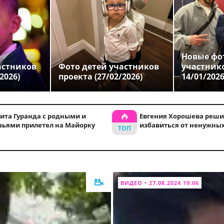
Новые фо
астников
Фото детей участников
участник
2026)
проекта (27/02/2026)
14/01/202
ита Гуранда с родными и
Евгения Хорошева реши
зьями прилетел на Майорку
избавиться от ненужны
ВИДЕО • 27.08.2024 19:06