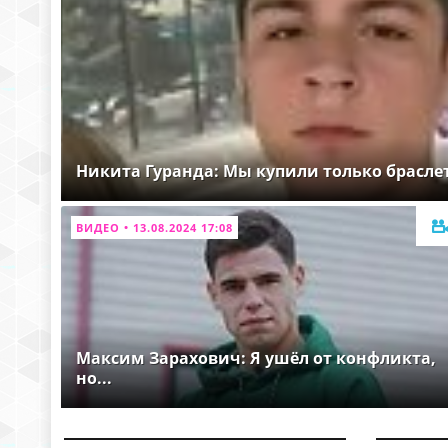
Никита Гуранда: Мы купили только брасле
ВИДЕО • 13.08.2024 17:08
Максим Зарахович: Я ушёл от конфликта,
но...