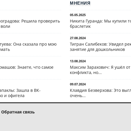
МНЕНИЯ
05.05.2025
оградова: Решила проверить
Никита Гуранда: Мы купили т
 воли
браслетик
27.08.2024
туева: Она сказала про мою
Тигран Салибеков: Увидел рек
 мать
занятие для дошкольников
13.08.2024
омашов: Знаете, что самое
Максим Зарахович: Я ушёл от
конфликта, но...
09.07.2024
апаклы: Зашла в ВК-
Клавдия Безверхова: Это выг
о и офигела
очень...
Обратная связь