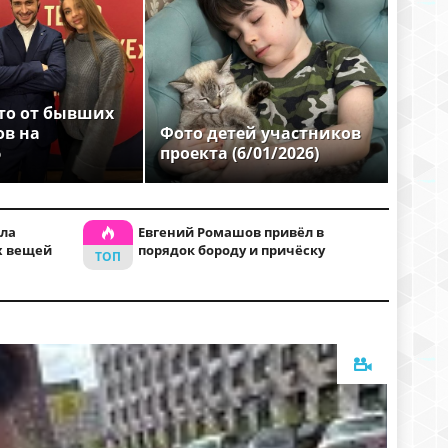
то от бывших
ов на
Фото детей участников
6
проекта (6/01/2026)
ла
Евгений Ромашов привёл в
х вещей
порядок бороду и причёску