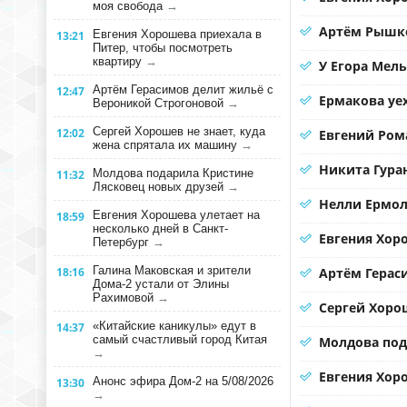
моя свобода
→
Артём Рышко
Евгения Хорошева приехала в
13:21
Питер, чтобы посмотреть
квартиру
→
У Егора Мел
Артём Герасимов делит жильё с
12:47
Ермакова уе
Вероникой Строгоновой
→
Сергей Хорошев не знает, куда
12:02
Евгений Ром
жена спрятала их машину
→
Никита Гура
Молдова подарила Кристине
11:32
Лясковец новых друзей
→
Нелли Ермол
Евгения Хорошева улетает на
18:59
несколько дней в Санкт-
Евгения Хор
Петербург
→
Галина Маковская и зрители
18:16
Артём Герас
Дома-2 устали от Элины
Рахимовой
→
Сергей Хорош
«Китайские каникулы» едут в
14:37
самый счастливый город Китая
Молдова под
→
Евгения Хоро
Анонс эфира Дом-2 на 5/08/2026
13:30
→