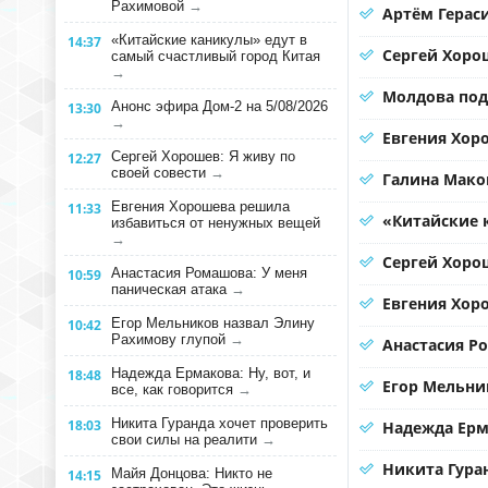
Рахимовой
→
Артём Герас
«Китайские каникулы» едут в
14:37
Сергей Хорош
самый счастливый город Китая
→
Молдова под
Анонс эфира Дом-2 на 5/08/2026
13:30
→
Евгения Хоро
Сергей Хорошев: Я живу по
12:27
своей совести
→
Галина Мако
Евгения Хорошева решила
11:33
«Китайские 
избавиться от ненужных вещей
→
Сергей Хорош
Анастасия Ромашова: У меня
10:59
паническая атака
→
Евгения Хор
Егор Мельников назвал Элину
10:42
Рахимову глупой
→
Анастасия Р
Надежда Ермакова: Ну, вот, и
18:48
Егор Мельни
все, как говорится
→
Никита Гуранда хочет проверить
18:03
Надежда Ерма
свои силы на реалити
→
Никита Гура
Майя Донцова: Никто не
14:15