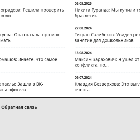
05.05.2025
оградова: Решила проверить
Никита Гуранда: Мы купили т
 воли
браслетик
27.08.2024
туева: Она сказала про мою
Тигран Салибеков: Увидел рек
 мать
занятие для дошкольников
13.08.2024
омашов: Знаете, что самое
Максим Зарахович: Я ушёл от
конфликта, но...
09.07.2024
апаклы: Зашла в ВК-
Клавдия Безверхова: Это выг
о и офигела
очень...
Обратная связь