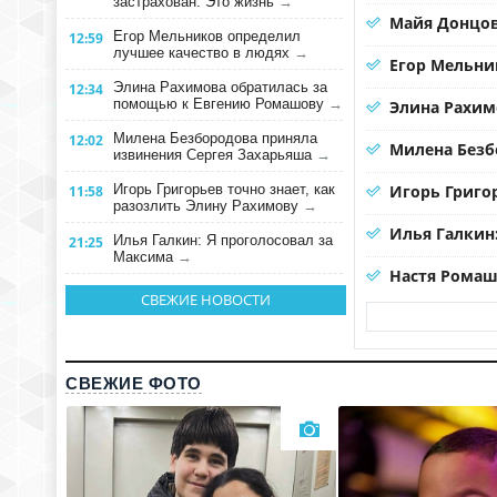
застрахован. Это жизнь
→
Майя Донцов
Егор Мельников определил
12:59
лучшее качество в людях
→
Егор Мельни
Элина Рахимова обратилась за
12:34
помощью к Евгению Ромашову
→
Элина Рахим
Милена Безбородова приняла
12:02
Милена Безб
извинения Сергея Захарьяша
→
Игорь Григорьев точно знает, как
Игорь Григо
11:58
разозлить Элину Рахимову
→
Илья Галкин
Илья Галкин: Я проголосовал за
21:25
Максима
→
Настя Ромаш
СВЕЖИЕ НОВОСТИ
СВЕЖИЕ ФОТО