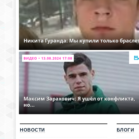
Никита Гуранда: Мы купили только брасле
ВИДЕО • 13.08.2024 17:08
Максим Зарахович: Я ушёл от конфликта,
но...
НОВОСТИ
БЛОГИ