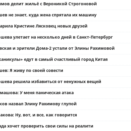
имов делит жильё с Вероникой Строгоновой
ев не знает, куда жена спрятала их машину
арила Кристине Лясковец новых друзей
шева улетает на несколько дней в Санкт-Петербург
вская и зрители Дома-2 устали от Элины Рахимовой
каникулы» едут в самый счастливый город Китая
ев: Я живу по своей совести
ошева решила избавиться от ненужных вещей
омашова: У меня паническая атака
ков назвал Элину Рахимову глупой
кова: Ну, вот, и все, как говорится
нда хочет проверить свои силы на реалити