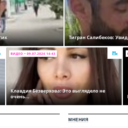
тик
Тигран Салибеков: Увид
ВИДЕО • 09.07.2024 14:43
Клавдия Безверхова: Это выглядело не
очень...
МНЕНИЯ