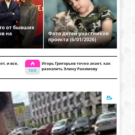
то от бывших
ов на
Фото детей участников
6
проекта (6/01/2026)
т, и все,
Игорь Григорьев точно знает, как
разозлить Элину Рахимову