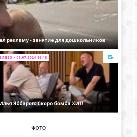
ел рекламу - занятие для дошкольников
ВИДЕО • 03.07.2024 16:18
Илья Яббаров: Скоро бомба ХИТ!
ФОТО