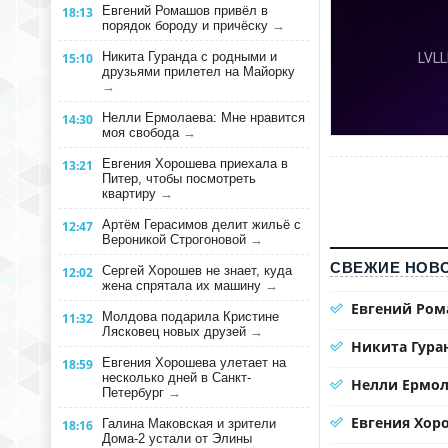
Евгений Ромашов привёл в
18:13
порядок бороду и причёску
→
Никита Гуранда с родными и
15:10
друзьями прилетел на Майорку
→
Нелли Ермолаева: Мне нравится
14:30
моя свобода
→
Евгения Хорошева приехала в
13:21
Питер, чтобы посмотреть
квартиру
→
Артём Герасимов делит жильё с
12:47
Вероникой Строгоновой
→
СВЕЖИЕ НОВО
Сергей Хорошев не знает, куда
12:02
жена спрятала их машину
→
Евгений Ром
Молдова подарила Кристине
11:32
Лясковец новых друзей
→
Никита Гура
Евгения Хорошева улетает на
18:59
несколько дней в Санкт-
Нелли Ермол
Петербург
→
Евгения Хор
Галина Маковская и зрители
18:16
Дома-2 устали от Элины