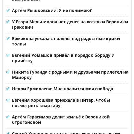
Артём Рышковский: Я не понимаю?
У Егора Мельникова нет денег на хотелки Вероники
Гракович
Ермакова уехала с поляны под радостные крики
толпы
Евгений Ромашов привёл в порядок бороду и
причёску
Никита Гуранда с родными и друзьями прилетел на
Майорку
Нелли Ермолаева: Мне нравится моя свобода
Евгения Хорошева приехала в Питер, чтобы
посмотреть квартиру
Артём Герасимов делит жильё с Вероникой
Строгоновой
Сергей Хорошев не знает, куда жена спрятала их