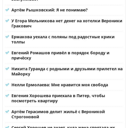
Артём Рышковский: Я не понимаю?
У Егора Мельникова нет денег на хотелки Вероники
Гракович
Ермакова уехала с поляны под радостные крики
толпы
Евгений Ромашов привёл в порядок бороду и
причёску
Никита Гуранда с родными и друзьями прилетел на
Майорку
Нелли Ермолаева: Мне нравится моя свобода
Евгения Хорошева приехала в Питер, чтобы
посмотреть квартиру
Артём Герасимов делит жильё с Вероникой
Строгоновой
Сергей Хорошев не знает, куда жена спрятала их