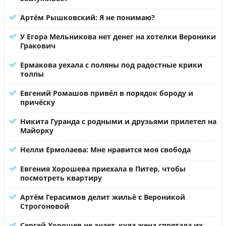
Артём Рышковский: Я не понимаю?
У Егора Мельникова нет денег на хотелки Вероники
Гракович
Ермакова уехала с поляны под радостные крики
толпы
Евгений Ромашов привёл в порядок бороду и
причёску
Никита Гуранда с родными и друзьями прилетел на
Майорку
Нелли Ермолаева: Мне нравится моя свобода
Евгения Хорошева приехала в Питер, чтобы
посмотреть квартиру
Артём Герасимов делит жильё с Вероникой
Строгоновой
Сергей Хорошев не знает, куда жена спрятала их