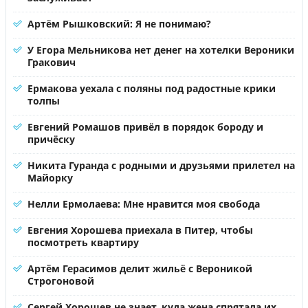
Артём Рышковский: Я не понимаю?
У Егора Мельникова нет денег на хотелки Вероники
Гракович
Ермакова уехала с поляны под радостные крики
толпы
Евгений Ромашов привёл в порядок бороду и
причёску
Никита Гуранда с родными и друзьями прилетел на
Майорку
Нелли Ермолаева: Мне нравится моя свобода
Евгения Хорошева приехала в Питер, чтобы
посмотреть квартиру
Артём Герасимов делит жильё с Вероникой
Строгоновой
Сергей Хорошев не знает, куда жена спрятала их