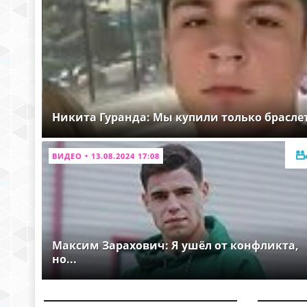
Никита Гуранда: Мы купили только брасле
ВИДЕО • 13.08.2024 17:08
Максим Зарахович: Я ушёл от конфликта,
но...