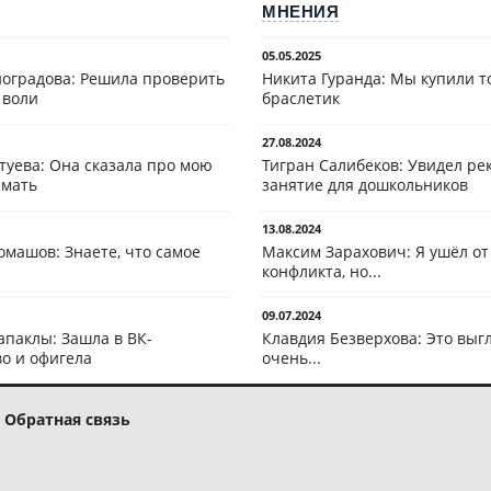
МНЕНИЯ
05.05.2025
оградова: Решила проверить
Никита Гуранда: Мы купили т
 воли
браслетик
27.08.2024
туева: Она сказала про мою
Тигран Салибеков: Увидел рек
 мать
занятие для дошкольников
13.08.2024
омашов: Знаете, что самое
Максим Зарахович: Я ушёл от
конфликта, но...
09.07.2024
апаклы: Зашла в ВК-
Клавдия Безверхова: Это выг
о и офигела
очень...
Обратная связь