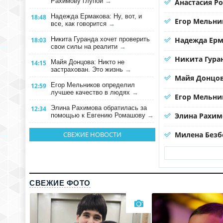
Рахимову глупой
→
Анастасия Р
Надежда Ермакова: Ну, вот, и
18:48
Егор Мельни
все, как говорится
→
Никита Гуранда хочет проверить
Надежда Ерма
18:03
свои силы на реалити
→
Никита Гура
Майя Донцова: Никто не
14:15
застрахован. Это жизнь
→
Майя Донцов
Егор Мельников определил
12:59
лучшее качество в людях
→
Егор Мельни
Элина Рахимова обратилась за
12:34
Элина Рахим
помощью к Евгению Ромашову
→
СВЕЖИЕ НОВОСТИ
Милена Безб
СВЕЖИЕ ФОТО