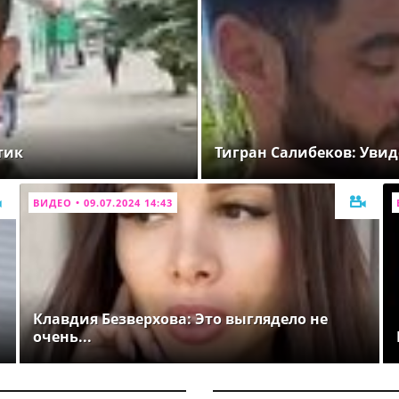
тик
Тигран Салибеков: Увид
ВИДЕО • 09.07.2024 14:43
Клавдия Безверхова: Это выглядело не
очень...