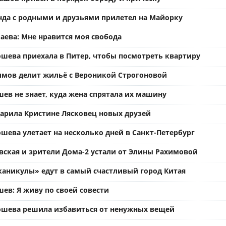
нда с родными и друзьями прилетел на Майорку
аева: Мне нравится моя свобода
ошева приехала в Питер, чтобы посмотреть квартиру
имов делит жильё с Вероникой Строгоновой
ев не знает, куда жена спрятала их машину
арила Кристине Лясковец новых друзей
шева улетает на несколько дней в Санкт-Петербург
вская и зрители Дома-2 устали от Элины Рахимовой
каникулы» едут в самый счастливый город Китая
ев: Я живу по своей совести
ошева решила избавиться от ненужных вещей