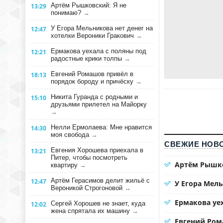
Артём Рышковский: Я не
13:29
понимаю?
→
У Егора Мельникова нет денег на
12:47
хотелки Вероники Гракович
→
Ермакова уехала с поляны под
12:21
радостные крики толпы
→
Евгений Ромашов привёл в
18:13
порядок бороду и причёску
→
Никита Гуранда с родными и
15:10
друзьями прилетел на Майорку
→
Нелли Ермолаева: Мне нравится
14:30
моя свобода
→
СВЕЖИЕ НОВО
Евгения Хорошева приехала в
13:21
Питер, чтобы посмотреть
Артём Рышко
квартиру
→
Артём Герасимов делит жильё с
12:47
У Егора Мел
Вероникой Строгоновой
→
Ермакова уе
Сергей Хорошев не знает, куда
12:02
жена спрятала их машину
→
Евгений Ром