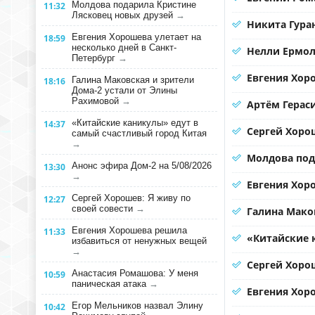
Молдова подарила Кристине
11:32
Лясковец новых друзей
→
Никита Гура
Евгения Хорошева улетает на
18:59
несколько дней в Санкт-
Нелли Ермол
Петербург
→
Евгения Хор
Галина Маковская и зрители
18:16
Дома-2 устали от Элины
Рахимовой
→
Артём Герас
«Китайские каникулы» едут в
14:37
Сергей Хорош
самый счастливый город Китая
→
Молдова под
Анонс эфира Дом-2 на 5/08/2026
13:30
→
Евгения Хоро
Сергей Хорошев: Я живу по
12:27
своей совести
→
Галина Мако
Евгения Хорошева решила
11:33
«Китайские 
избавиться от ненужных вещей
→
Сергей Хорош
Анастасия Ромашова: У меня
10:59
паническая атака
→
Евгения Хор
Егор Мельников назвал Элину
10:42