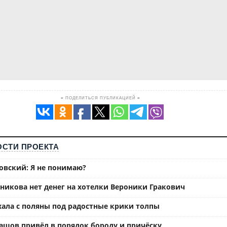
≡ ПОДЕЛИТЬСЯ ПУБЛИКАЦИЕЙ ≡
СТИ ПРОЕКТА
вский: Я не понимаю?
ьникова нет денег на хотелки Вероники Гракович
хала с поляны под радостные крики толпы
ашов привёл в порядок бороду и причёску