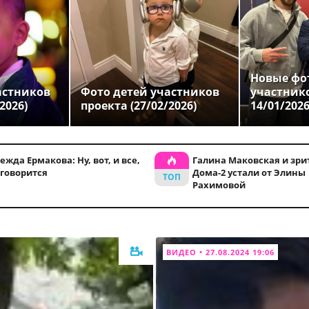
Новые фо
астников
Фото детей участников
участник
2026)
проекта (27/02/2026)
14/01/202
ежда Ермакова: Ну, вот, и все,
Галина Маковская и зри
 говорится
Дома-2 устали от Элины
Рахимовой
ВИДЕО • 27.08.2024 19:06