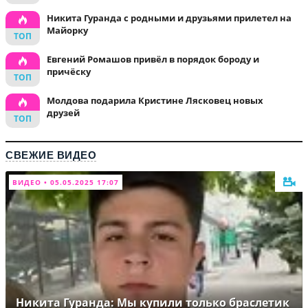
Никита Гуранда с родными и друзьями прилетел на
Майорку
Евгений Ромашов привёл в порядок бороду и
причёску
Молдова подарила Кристине Лясковец новых
друзей
СВЕЖИЕ ВИДЕО
ВИДЕО • 05.05.2025 17:07
Никита Гуранда: Мы купили только браслетик