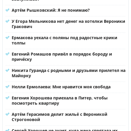
Артём Рышковский: Я не понимаю?
У Егора Мельникова нет денег на хотелки Вероники
Гракович
Ермакова уехала с поляны под радостные крики
толпы
Евгений Ромашов привёл в порядок бороду и
причёску
Никита Гуранда с родными и друзьями прилетел на
Майорку
Нелли Ермолаева: Мне нравится моя свобода
Евгения Хорошева приехала в Питер, чтобы
посмотреть квартиру
Артём Герасимов делит жильё с Вероникой
Строгоновой
Сергей Хорошев не знает, куда жена спрятала их