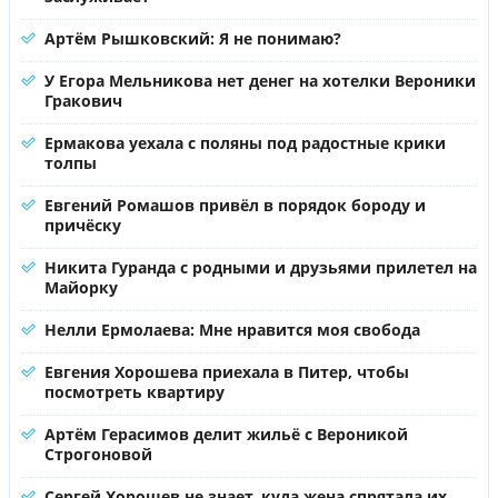
Артём Рышковский: Я не понимаю?
У Егора Мельникова нет денег на хотелки Вероники
Гракович
Ермакова уехала с поляны под радостные крики
толпы
Евгений Ромашов привёл в порядок бороду и
причёску
Никита Гуранда с родными и друзьями прилетел на
Майорку
Нелли Ермолаева: Мне нравится моя свобода
Евгения Хорошева приехала в Питер, чтобы
посмотреть квартиру
Артём Герасимов делит жильё с Вероникой
Строгоновой
Сергей Хорошев не знает, куда жена спрятала их