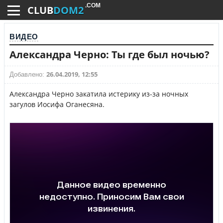
.COM
CLUB
DOM2
ВИДЕО
Александра Черно: Ты где был ночью?
26.04.2019, 12:55
Добавлено:
Александра Черно закатила истерику из-за ночных
загулов Иосифа Оганесяна.