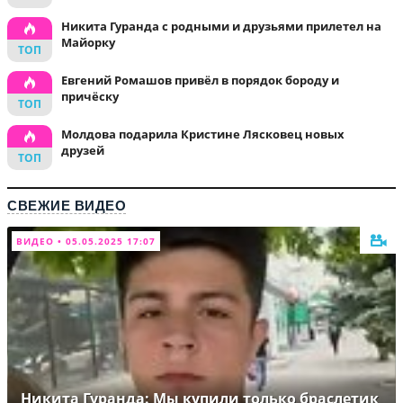
Никита Гуранда с родными и друзьями прилетел на
Майорку
Евгений Ромашов привёл в порядок бороду и
причёску
Молдова подарила Кристине Лясковец новых
друзей
СВЕЖИЕ ВИДЕО
ВИДЕО • 05.05.2025 17:07
Никита Гуранда: Мы купили только браслетик