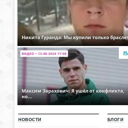
Никита Гуранда: Мы купили только брасле
ВИДЕО • 13.08.2024 17:08
Максим Зарахович: Я ушёл от конфликта,
но...
НОВОСТИ
БЛОГИ