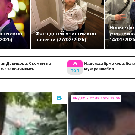
Новые фо
астников
Фото детей участников
участник
2026)
проекта (27/02/2026)
14/01/202
ия Давидова: Съёмки на
Надежда Ермакова: Если
е-2 закончились
муж разлюбил
ВИДЕО • 27.08.2024 19:06