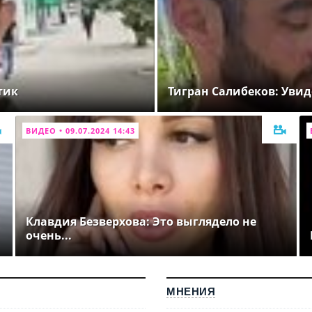
тик
Тигран Салибеков: Увид
ВИДЕО • 09.07.2024 14:43
Клавдия Безверхова: Это выглядело не
очень...
МНЕНИЯ