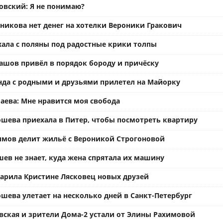
вский: Я не понимаю?
ьникова нет денег на хотелки Вероники Гракович
хала с поляны под радостные крики толпы
ашов привёл в порядок бороду и причёску
нда с родными и друзьями прилетел на Майорку
аева: Мне нравится моя свобода
ошева приехала в Питер, чтобы посмотреть квартиру
имов делит жильё с Вероникой Строгоновой
ев не знает, куда жена спрятала их машину
арила Кристине Лясковец новых друзей
шева улетает на несколько дней в Санкт-Петербург
вская и зрители Дома-2 устали от Элины Рахимовой