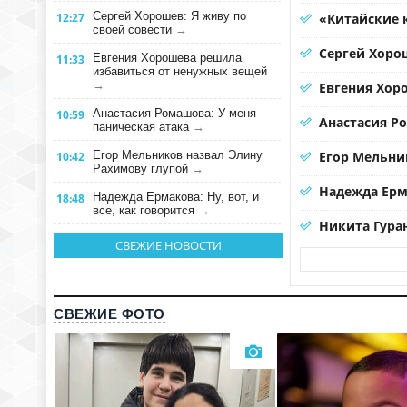
Сергей Хорошев: Я живу по
12:27
«Китайские 
своей совести
→
Сергей Хорош
Евгения Хорошева решила
11:33
избавиться от ненужных вещей
→
Евгения Хор
Анастасия Ромашова: У меня
10:59
Анастасия Р
паническая атака
→
Егор Мельников назвал Элину
Егор Мельни
10:42
Рахимову глупой
→
Надежда Ерма
Надежда Ермакова: Ну, вот, и
18:48
все, как говорится
→
Никита Гура
СВЕЖИЕ НОВОСТИ
СВЕЖИЕ ФОТО