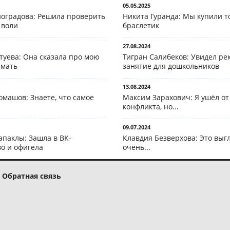
05.05.2025
оградова: Решила проверить
Никита Гуранда: Мы купили т
 воли
браслетик
27.08.2024
туева: Она сказала про мою
Тигран Салибеков: Увидел рек
 мать
занятие для дошкольников
13.08.2024
омашов: Знаете, что самое
Максим Зарахович: Я ушёл от
конфликта, но...
09.07.2024
апаклы: Зашла в ВК-
Клавдия Безверхова: Это выг
о и офигела
очень...
Обратная связь