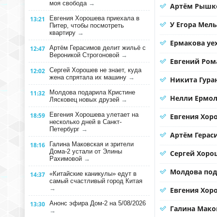
моя свобода
→
Артём Рышко
Евгения Хорошева приехала в
13:21
У Егора Мел
Питер, чтобы посмотреть
квартиру
→
Ермакова уе
Артём Герасимов делит жильё с
12:47
Вероникой Строгоновой
→
Евгений Ром
Сергей Хорошев не знает, куда
12:02
жена спрятала их машину
→
Никита Гура
Молдова подарила Кристине
11:32
Нелли Ермол
Лясковец новых друзей
→
Евгения Хорошева улетает на
18:59
Евгения Хор
несколько дней в Санкт-
Петербург
→
Артём Герас
Галина Маковская и зрители
18:16
Дома-2 устали от Элины
Сергей Хорош
Рахимовой
→
Молдова под
«Китайские каникулы» едут в
14:37
самый счастливый город Китая
→
Евгения Хоро
Анонс эфира Дом-2 на 5/08/2026
13:30
Галина Мако
→