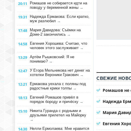
Ромашов не собирается идти на
20:11
поводу у беременной жены
→
Надежда Ермакова: Если кратко,
19:31
муж разлюбил
→
Мария Давидова: Съёмки на
17:48
Доме-2 закончились
→
Евгения Хорошева: Считаю, что
14:58
человек этого заслуживает
→
Артём Рышковский: Я не
13:29
понимаю?
→
У Егора Мельникова нет денег на
12:47
хотелки Вероники Гракович
→
СВЕЖИЕ НОВО
Ермакова уехала с поляны под
12:21
радостные крики толпы
→
Ромашов не 
Евгений Ромашов привёл в
18:13
Надежда Ерм
порядок бороду и причёску
→
Никита Гуранда с родными и
15:10
Мария Давид
друзьями прилетел на Майорку
→
Евгения Хоро
Нелли Ермолаева: Мне нравится
14:30