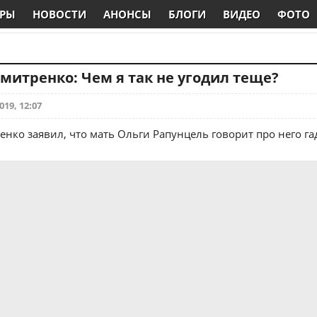
РЫ
НОВОСТИ
АНОНСЫ
БЛОГИ
ВИДЕО
ФОТО
итренко: Чем я так не угодил теще?
019, 12:07
нко заявил, что мать Ольги Рапунцель говорит про него га