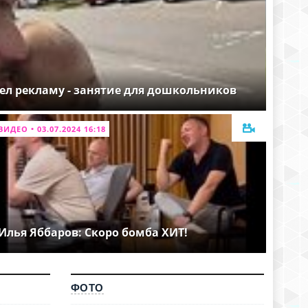
ел рекламу - занятие для дошкольников
ВИДЕО • 03.07.2024 16:18
Илья Яббаров: Скоро бомба ХИТ!
ФОТО