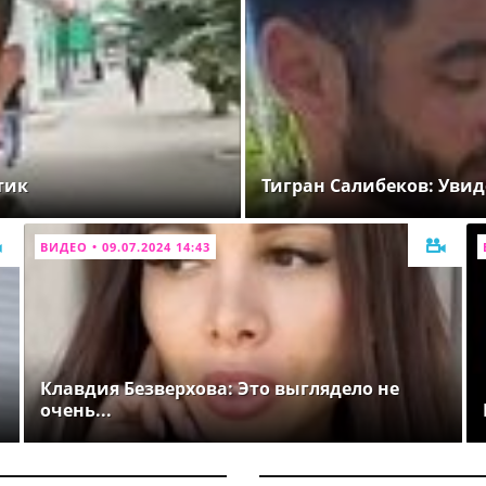
тик
Тигран Салибеков: Увид
ВИДЕО • 09.07.2024 14:43
Клавдия Безверхова: Это выглядело не
очень...