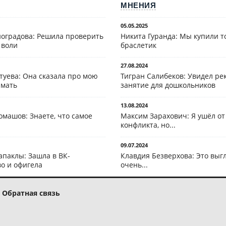
МНЕНИЯ
05.05.2025
оградова: Решила проверить
Никита Гуранда: Мы купили т
 воли
браслетик
27.08.2024
туева: Она сказала про мою
Тигран Салибеков: Увидел рек
 мать
занятие для дошкольников
13.08.2024
омашов: Знаете, что самое
Максим Зарахович: Я ушёл от
конфликта, но...
09.07.2024
апаклы: Зашла в ВК-
Клавдия Безверхова: Это выг
о и офигела
очень...
Обратная связь