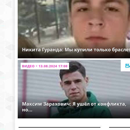
Никита Гуранда: Мы купили только брасле
ВИДЕО • 13.08.2024 17:08
Максим Зарахович: Я ушёл от конфликта,
но...