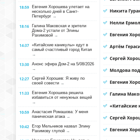
Евгения Хорошева улетает на
18:59
Никита Гура
несколько дней в Санкт-
Петербург
→
Нелли Ермол
Галина Маковская и зрители
18:16
Дома-2 устали от Элины
Евгения Хор
Рахимовой
→
«Китайские каникулы» едут в
14:37
Артём Герас
самый счастливый город Китая
→
Сергей Хорош
Анонс эфира Дом-2 на 5/08/2026
13:30
→
Молдова под
Сергей Хорошев: Я живу по
12:27
Евгения Хоро
своей совести
→
Евгения Хорошева решила
11:33
Галина Мако
избавиться от ненужных вещей
→
«Китайские 
Анастасия Ромашова: У меня
10:59
паническая атака
→
Сергей Хорош
Егор Мельников назвал Элину
10:42
Евгения Хор
Рахимову глупой
→