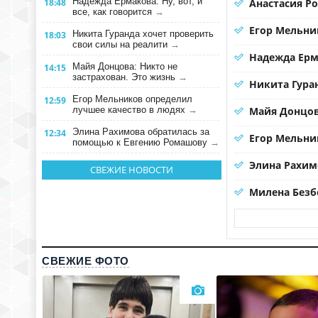
Надежда Ермакова: Ну, вот, и
18:48
Анастасия Р
все, как говорится
→
Егор Мельни
Никита Гуранда хочет проверить
18:03
свои силы на реалити
→
Надежда Ерма
Майя Донцова: Никто не
14:15
застрахован. Это жизнь
→
Никита Гура
Егор Мельников определил
12:59
лучшее качество в людях
→
Майя Донцов
Элина Рахимова обратилась за
12:34
Егор Мельни
помощью к Евгению Ромашову
→
Элина Рахим
СВЕЖИЕ НОВОСТИ
Милена Безб
СВЕЖИЕ ФОТО