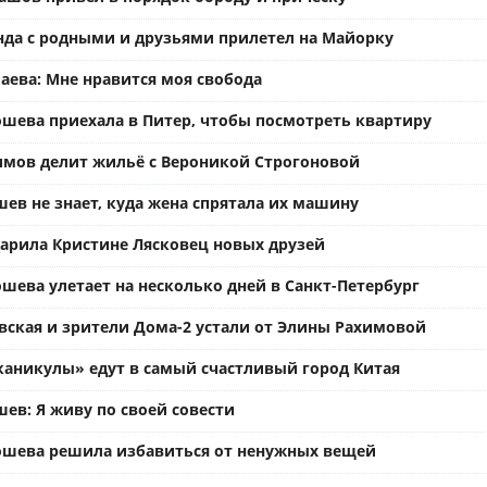
нда с родными и друзьями прилетел на Майорку
аева: Мне нравится моя свобода
ошева приехала в Питер, чтобы посмотреть квартиру
имов делит жильё с Вероникой Строгоновой
ев не знает, куда жена спрятала их машину
арила Кристине Лясковец новых друзей
шева улетает на несколько дней в Санкт-Петербург
вская и зрители Дома-2 устали от Элины Рахимовой
каникулы» едут в самый счастливый город Китая
ев: Я живу по своей совести
ошева решила избавиться от ненужных вещей