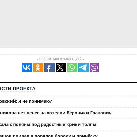
≡ ПОДЕЛИТЬСЯ ПУБЛИКАЦИЕЙ ≡
СТИ ПРОЕКТА
вский: Я не понимаю?
ьникова нет денег на хотелки Вероники Гракович
хала с поляны под радостные крики толпы
ашов привёл в порядок бороду и причёску