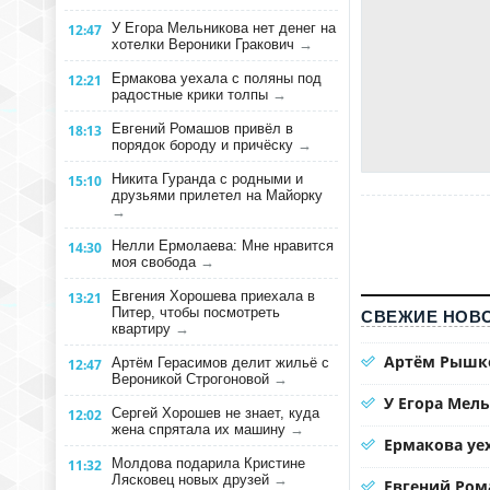
У Егора Мельникова нет денег на
12:47
хотелки Вероники Гракович
→
Ермакова уехала с поляны под
12:21
радостные крики толпы
→
Евгений Ромашов привёл в
18:13
порядок бороду и причёску
→
Никита Гуранда с родными и
15:10
друзьями прилетел на Майорку
→
Нелли Ермолаева: Мне нравится
14:30
моя свобода
→
Евгения Хорошева приехала в
13:21
Питер, чтобы посмотреть
СВЕЖИЕ НОВО
квартиру
→
Артём Рышко
Артём Герасимов делит жильё с
12:47
Вероникой Строгоновой
→
У Егора Мел
Сергей Хорошев не знает, куда
12:02
жена спрятала их машину
→
Ермакова уе
Молдова подарила Кристине
11:32
Лясковец новых друзей
→
Евгений Ром