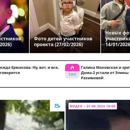
Новые фо
астников
Фото детей участников
участник
2026)
проекта (27/02/2026)
14/01/202
ежда Ермакова: Ну, вот, и все,
Галина Маковская и зри
 говорится
Дома-2 устали от Элины
Рахимовой
ВИДЕО • 27.08.2024 19:06