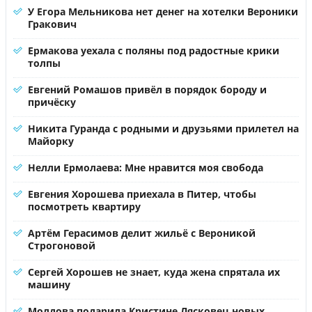
У Егора Мельникова нет денег на хотелки Вероники
Гракович
Ермакова уехала с поляны под радостные крики
толпы
Евгений Ромашов привёл в порядок бороду и
причёску
Никита Гуранда с родными и друзьями прилетел на
Майорку
Нелли Ермолаева: Мне нравится моя свобода
Евгения Хорошева приехала в Питер, чтобы
посмотреть квартиру
Артём Герасимов делит жильё с Вероникой
Строгоновой
Сергей Хорошев не знает, куда жена спрятала их
машину
Молдова подарила Кристине Лясковец новых