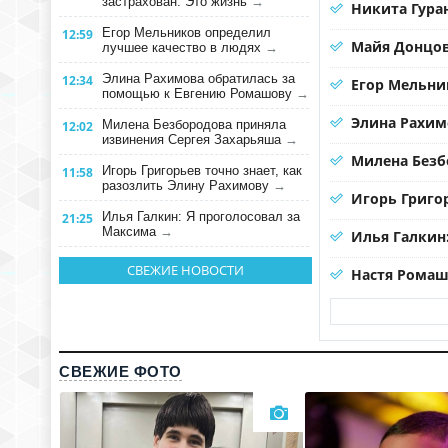
застрахован. Это жизнь
→
Никита Гура
Егор Мельников определил
12:59
Майя Донцов
лучшее качество в людях
→
Элина Рахимова обратилась за
12:34
Егор Мельни
помощью к Евгению Ромашову
→
Элина Рахим
Милена Безбородова приняла
12:02
извинения Сергея Захарьяша
→
Милена Безб
Игорь Григорьев точно знает, как
11:58
разозлить Элину Рахимову
→
Игорь Григо
Илья Галкин: Я проголосовал за
21:25
Максима
→
Илья Галкин
СВЕЖИЕ НОВОСТИ
Настя Ромаш
СВЕЖИЕ ФОТО