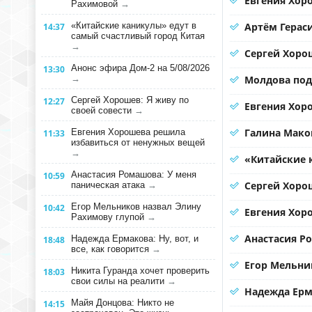
Евгения Хор
Рахимовой
→
«Китайские каникулы» едут в
Артём Герас
14:37
самый счастливый город Китая
→
Сергей Хорош
Анонс эфира Дом-2 на 5/08/2026
13:30
→
Молдова под
Сергей Хорошев: Я живу по
12:27
Евгения Хоро
своей совести
→
Галина Мако
Евгения Хорошева решила
11:33
избавиться от ненужных вещей
→
«Китайские 
Анастасия Ромашова: У меня
10:59
Сергей Хорош
паническая атака
→
Егор Мельников назвал Элину
10:42
Евгения Хор
Рахимову глупой
→
Анастасия Р
Надежда Ермакова: Ну, вот, и
18:48
все, как говорится
→
Егор Мельни
Никита Гуранда хочет проверить
18:03
свои силы на реалити
→
Надежда Ерма
Майя Донцова: Никто не
14:15