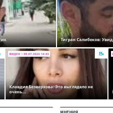
тик
Тигран Салибеков: Увид
ВИДЕО • 09.07.2024 14:43
Клавдия Безверхова: Это выглядело не
очень...
МНЕНИЯ