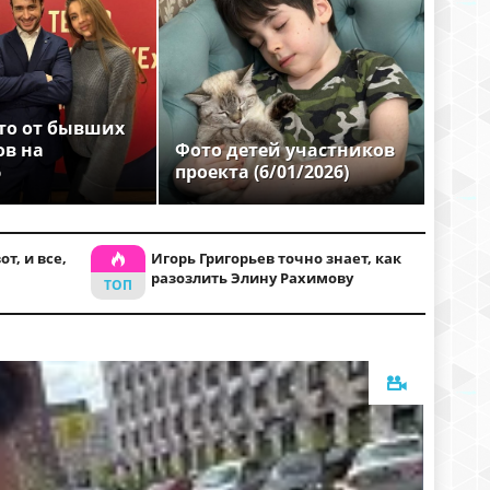
то от бывших
ов на
Фото детей участников
6
проекта (6/01/2026)
т, и все,
Игорь Григорьев точно знает, как
разозлить Элину Рахимову