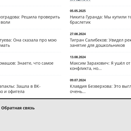
05.05.2025
оградова: Решила проверить
Никита Гуранда: Мы купили т
 воли
браслетик
27.08.2024
туева: Она сказала про мою
Тигран Салибеков: Увидел рек
 мать
занятие для дошкольников
13.08.2024
омашов: Знаете, что самое
Максим Зарахович: Я ушёл от
конфликта, но...
09.07.2024
апаклы: Зашла в ВК-
Клавдия Безверхова: Это выг
о и офигела
очень...
Обратная связь