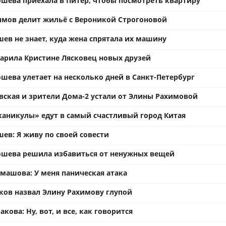
ошева приехала в Питер, чтобы посмотреть квартиру
имов делит жильё с Вероникой Строгоновой
ев не знает, куда жена спрятала их машину
арила Кристине Лясковец новых друзей
шева улетает на несколько дней в Санкт-Петербург
вская и зрители Дома-2 устали от Элины Рахимовой
каникулы» едут в самый счастливый город Китая
ев: Я живу по своей совести
ошева решила избавиться от ненужных вещей
омашова: У меня паническая атака
ков назвал Элину Рахимову глупой
кова: Ну, вот, и все, как говорится