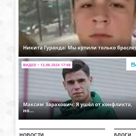
Никита Гуранда: Мы купили только брасле
ВИДЕО • 13.08.2024 17:08
Максим Зарахович: Я ушёл от конфликта,
но...
НОВОСТИ
БЛОГИ