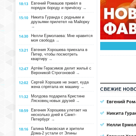
Евгений Ромашов привёл в
18:13
порядок бороду и причёску
→
Никита Гуранда с родными и
15:10
друзьями прилетел на Майорку
→
Нелли Ермолаева: Мне нравится
14:30
моя свобода
→
Евгения Хорошева приехала в
13:21
Питер, чтобы посмотреть
квартиру
→
Артём Герасимов делит жильё с
12:47
Вероникой Строгоновой
→
Сергей Хорошев не знает, куда
12:02
жена спрятала их машину
→
СВЕЖИЕ НОВО
Молдова подарила Кристине
11:32
Лясковец новых друзей
→
Евгений Ром
Евгения Хорошева улетает на
18:59
Никита Гура
несколько дней в Санкт-
Петербург
→
Нелли Ермол
Галина Маковская и зрители
18:16
Дома-2 устали от Элины