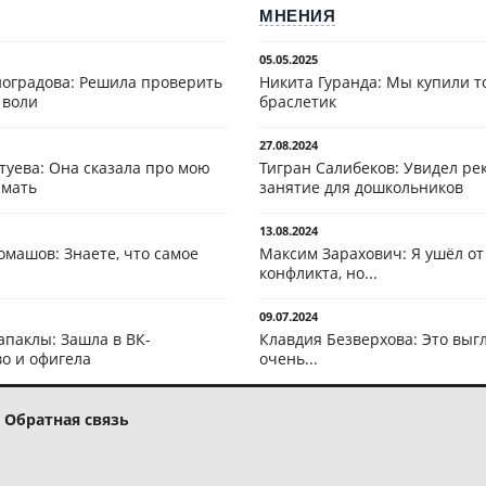
МНЕНИЯ
05.05.2025
оградова: Решила проверить
Никита Гуранда: Мы купили т
 воли
браслетик
27.08.2024
туева: Она сказала про мою
Тигран Салибеков: Увидел рек
 мать
занятие для дошкольников
13.08.2024
омашов: Знаете, что самое
Максим Зарахович: Я ушёл от
конфликта, но...
09.07.2024
апаклы: Зашла в ВК-
Клавдия Безверхова: Это выг
о и офигела
очень...
Обратная связь