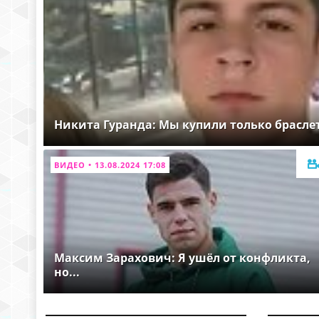
Никита Гуранда: Мы купили только брасле
ВИДЕО • 13.08.2024 17:08
Максим Зарахович: Я ушёл от конфликта,
но...