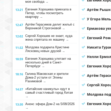
Евгения Хоро
моя свобода
→
Артём Рышко
Евгения Хорошева приехала в
13:21
Питер, чтобы посмотреть
квартиру
→
У Егора Мел
Артём Герасимов делит жильё с
12:47
Ермакова уе
Вероникой Строгоновой
→
Сергей Хорошев не знает, куда
12:02
Евгений Ром
жена спрятала их машину
→
Никита Гура
Молдова подарила Кристине
11:32
Лясковец новых друзей
→
Нелли Ермол
Евгения Хорошева улетает на
18:59
несколько дней в Санкт-
Евгения Хор
Петербург
→
Галина Маковская и зрители
18:16
Артём Герас
Дома-2 устали от Элины
Рахимовой
→
Сергей Хорош
«Китайские каникулы» едут в
14:37
самый счастливый город Китая
Молдова под
→
Евгения Хоро
Анонс эфира Дом-2 на 5/08/2026
13:30
→