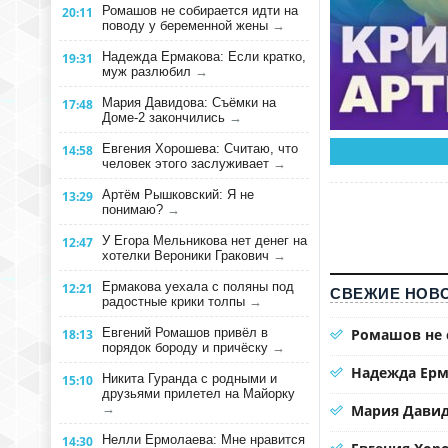
Ромашов не собирается идти на
20:11
поводу у беременной жены
→
Надежда Ермакова: Если кратко,
19:31
муж разлюбил
→
Мария Давидова: Съёмки на
17:48
Доме-2 закончились
→
Евгения Хорошева: Считаю, что
14:58
человек этого заслуживает
→
Артём Рышковский: Я не
13:29
понимаю?
→
У Егора Мельникова нет денег на
12:47
хотелки Вероники Гракович
→
Ермакова уехала с поляны под
12:21
СВЕЖИЕ НОВО
радостные крики толпы
→
Евгений Ромашов привёл в
Ромашов не 
18:13
порядок бороду и причёску
→
Надежда Ерм
Никита Гуранда с родными и
15:10
друзьями прилетел на Майорку
→
Мария Давид
Нелли Ермолаева: Мне нравится
14:30