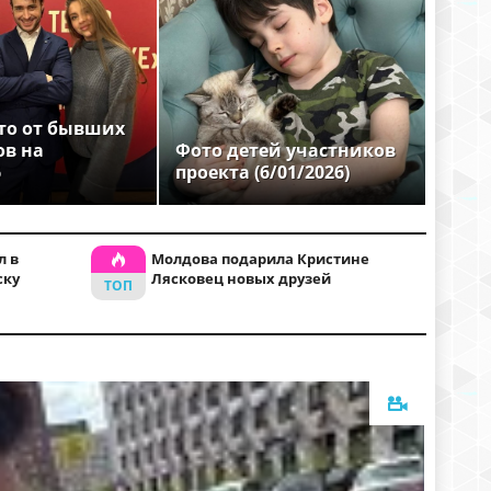
то от бывших
ов на
Фото детей участников
6
проекта (6/01/2026)
л в
Молдова подарила Кристине
ску
Лясковец новых друзей