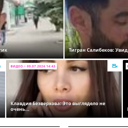
тик
Тигран Салибеков: Увид
ВИДЕО • 09.07.2024 14:43
Клавдия Безверхова: Это выглядело не
очень...