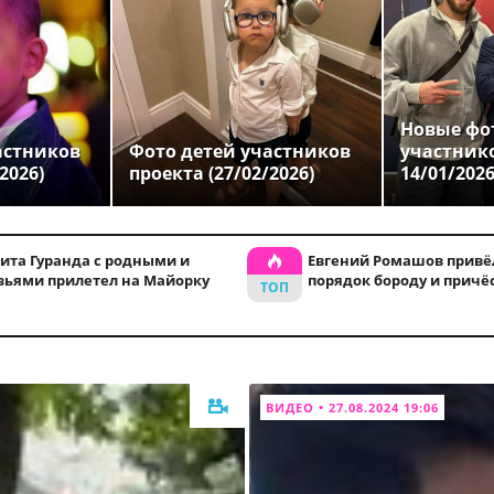
Новые фо
астников
Фото детей участников
участник
2026)
проекта (27/02/2026)
14/01/202
ита Гуранда с родными и
Евгений Ромашов привё
зьями прилетел на Майорку
порядок бороду и причё
ВИДЕО • 27.08.2024 19:06