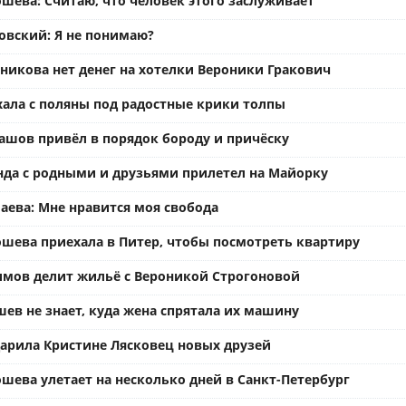
шева: Считаю, что человек этого заслуживает
вский: Я не понимаю?
ьникова нет денег на хотелки Вероники Гракович
хала с поляны под радостные крики толпы
ашов привёл в порядок бороду и причёску
нда с родными и друзьями прилетел на Майорку
аева: Мне нравится моя свобода
ошева приехала в Питер, чтобы посмотреть квартиру
имов делит жильё с Вероникой Строгоновой
ев не знает, куда жена спрятала их машину
арила Кристине Лясковец новых друзей
шева улетает на несколько дней в Санкт-Петербург