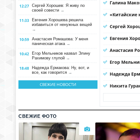
Галина Мако
Сергей Хорошев: Я живу по
12:27
своей совести
→
«Китайские 
Евгения Хорошева решила
11:33
избавиться от ненужных вещей
Сергей Хорош
→
Евгения Хор
Анастасия Ромашова: У меня
10:59
паническая атака
→
Анастасия Р
Егор Мельников назвал Элину
10:42
Рахимову глупой
→
Егор Мельни
Надежда Ермакова: Ну, вот, и
18:48
все, как говорится
→
Надежда Ерма
СВЕЖИЕ НОВОСТИ
Никита Гура
СВЕЖИЕ ФОТО