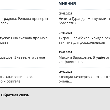
МНЕНИЯ
05.05.2025
оградова: Решила проверить
Никита Гуранда: Мы купили т
 воли
браслетик
27.08.2024
туева: Она сказала про мою
Тигран Салибеков: Увидел рек
 мать
занятие для дошкольников
13.08.2024
омашов: Знаете, что самое
Максим Зарахович: Я ушёл от
конфликта, но...
09.07.2024
апаклы: Зашла в ВК-
Клавдия Безверхова: Это выг
о и офигела
очень...
Обратная связь