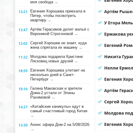
Евгения Хоро
моя свобода
→
Артём Рышко
Евгения Хорошева приехала в
13:21
Питер, чтобы посмотреть
квартиру
→
У Егора Мел
Артём Герасимов делит жильё с
12:47
Ермакова уе
Вероникой Строгоновой
→
Сергей Хорошев не знает, куда
12:02
Евгений Ром
жена спрятала их машину
→
Никита Гура
Молдова подарила Кристине
11:32
Лясковец новых друзей
→
Нелли Ермол
Евгения Хорошева улетает на
18:59
несколько дней в Санкт-
Евгения Хор
Петербург
→
Галина Маковская и зрители
18:16
Артём Герас
Дома-2 устали от Элины
Рахимовой
→
Сергей Хорош
«Китайские каникулы» едут в
14:37
самый счастливый город Китая
Молдова под
→
Евгения Хоро
Анонс эфира Дом-2 на 5/08/2026
13:30
→