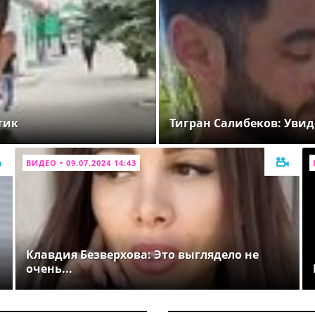
тик
Тигран Салибеков: Увид
ВИДЕО • 09.07.2024 14:43
Клавдия Безверхова: Это выглядело не
очень...