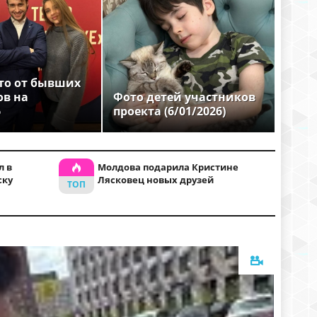
то от бывших
ов на
Фото детей участников
6
проекта (6/01/2026)
л в
Молдова подарила Кристине
ску
Лясковец новых друзей