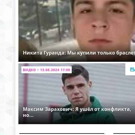
Никита Гуранда: Мы купили только брасле
ВИДЕО • 13.08.2024 17:08
Максим Зарахович: Я ушёл от конфликта,
но...