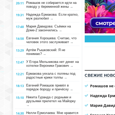
Ромашов не собирается идти на
20:11
поводу у беременной жены
→
Надежда Ермакова: Если кратко,
19:31
муж разлюбил
→
Мария Давидова: Съёмки на
17:48
Доме-2 закончились
→
Евгения Хорошева: Считаю, что
14:58
человек этого заслуживает
→
Артём Рышковский: Я не
13:29
понимаю?
→
У Егора Мельникова нет денег на
12:47
хотелки Вероники Гракович
→
Ермакова уехала с поляны под
12:21
СВЕЖИЕ НОВО
радостные крики толпы
→
Евгений Ромашов привёл в
Ромашов не 
18:13
порядок бороду и причёску
→
Надежда Ерм
Никита Гуранда с родными и
15:10
друзьями прилетел на Майорку
→
Мария Давид
Нелли Ермолаева: Мне нравится
14:30