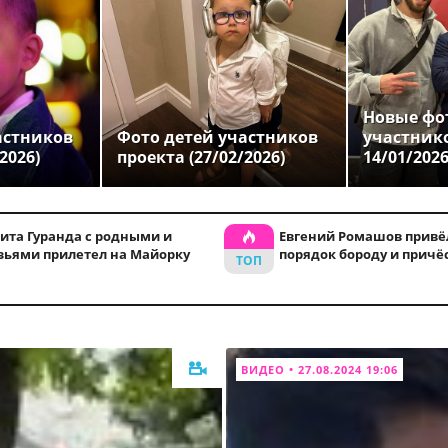
Новые фо
астников
Фото детей участников
участник
2026)
проекта (27/02/2026)
14/01/202
ита Гуранда с родными и
Евгений Ромашов привё
зьями прилетел на Майорку
порядок бороду и причё
ВИДЕО • 27.08.2024 19:06