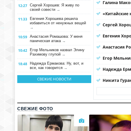
Галина Мако
Сергей Хорошев: Я живу по
12:27
своей совести
→
«Китайские 
Евгения Хорошева решила
11:33
избавиться от ненужных вещей
Сергей Хорош
→
Евгения Хор
Анастасия Ромашова: У меня
10:59
паническая атака
→
Анастасия Р
Егор Мельников назвал Элину
10:42
Рахимову глупой
→
Егор Мельни
Надежда Ермакова: Ну, вот, и
18:48
все, как говорится
→
Надежда Ерма
СВЕЖИЕ НОВОСТИ
Никита Гура
СВЕЖИЕ ФОТО