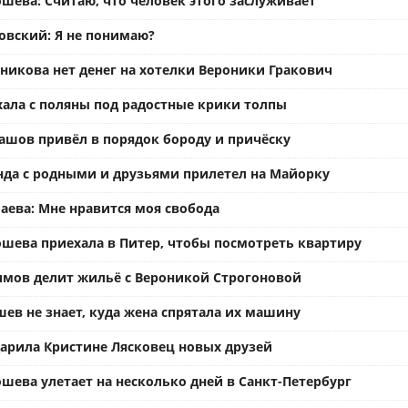
шева: Считаю, что человек этого заслуживает
вский: Я не понимаю?
ьникова нет денег на хотелки Вероники Гракович
хала с поляны под радостные крики толпы
ашов привёл в порядок бороду и причёску
нда с родными и друзьями прилетел на Майорку
аева: Мне нравится моя свобода
ошева приехала в Питер, чтобы посмотреть квартиру
имов делит жильё с Вероникой Строгоновой
ев не знает, куда жена спрятала их машину
арила Кристине Лясковец новых друзей
шева улетает на несколько дней в Санкт-Петербург