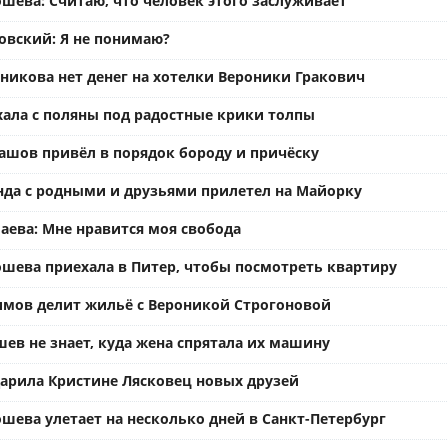
шева: Считаю, что человек этого заслуживает
вский: Я не понимаю?
ьникова нет денег на хотелки Вероники Гракович
хала с поляны под радостные крики толпы
ашов привёл в порядок бороду и причёску
нда с родными и друзьями прилетел на Майорку
аева: Мне нравится моя свобода
ошева приехала в Питер, чтобы посмотреть квартиру
имов делит жильё с Вероникой Строгоновой
ев не знает, куда жена спрятала их машину
арила Кристине Лясковец новых друзей
шева улетает на несколько дней в Санкт-Петербург