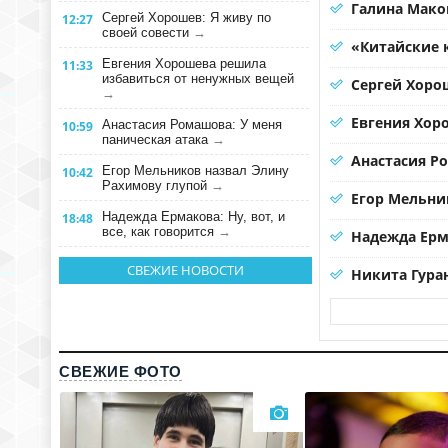
Галина Мако
Сергей Хорошев: Я живу по
12:27
своей совести
→
«Китайские 
Евгения Хорошева решила
11:33
избавиться от ненужных вещей
Сергей Хорош
→
Евгения Хор
Анастасия Ромашова: У меня
10:59
паническая атака
→
Анастасия Р
Егор Мельников назвал Элину
10:42
Рахимову глупой
→
Егор Мельни
Надежда Ермакова: Ну, вот, и
18:48
все, как говорится
→
Надежда Ерма
СВЕЖИЕ НОВОСТИ
Никита Гура
СВЕЖИЕ ФОТО