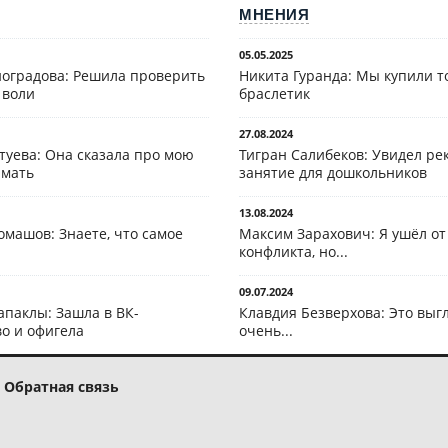
МНЕНИЯ
05.05.2025
оградова: Решила проверить
Никита Гуранда: Мы купили т
 воли
браслетик
27.08.2024
туева: Она сказала про мою
Тигран Салибеков: Увидел рек
 мать
занятие для дошкольников
13.08.2024
омашов: Знаете, что самое
Максим Зарахович: Я ушёл от
конфликта, но...
09.07.2024
апаклы: Зашла в ВК-
Клавдия Безверхова: Это выг
о и офигела
очень...
Обратная связь