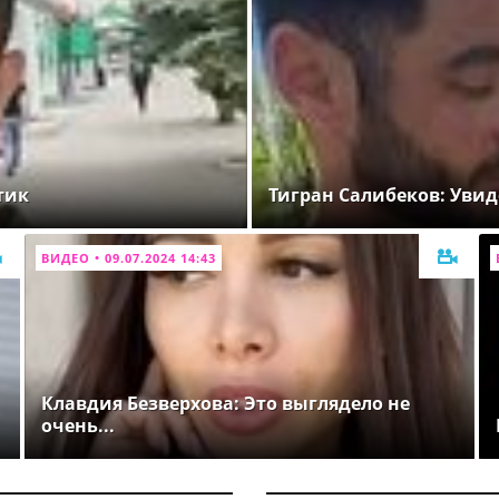
тик
Тигран Салибеков: Увид
ВИДЕО • 09.07.2024 14:43
Клавдия Безверхова: Это выглядело не
очень...