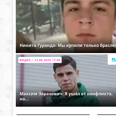
Никита Гуранда: Мы купили только брасле
ВИДЕО • 13.08.2024 17:08
Максим Зарахович: Я ушёл от конфликта,
но...