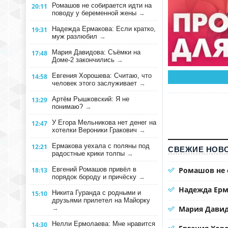
Ромашов не собирается идти на
20:11
поводу у беременной жены
→
Надежда Ермакова: Если кратко,
19:31
муж разлюбил
→
Мария Давидова: Съёмки на
17:48
Доме-2 закончились
→
Евгения Хорошева: Считаю, что
14:58
человек этого заслуживает
→
Артём Рышковский: Я не
13:29
понимаю?
→
У Егора Мельникова нет денег на
12:47
хотелки Вероники Гракович
→
Ермакова уехала с поляны под
12:21
СВЕЖИЕ НОВО
радостные крики толпы
→
Евгений Ромашов привёл в
Ромашов не 
18:13
порядок бороду и причёску
→
Надежда Ерм
Никита Гуранда с родными и
15:10
друзьями прилетел на Майорку
→
Мария Давид
Нелли Ермолаева: Мне нравится
14:30