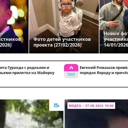
Новые фо
астников
Фото детей участников
участник
2026)
проекта (27/02/2026)
14/01/202
ита Гуранда с родными и
Евгений Ромашов привё
зьями прилетел на Майорку
порядок бороду и причё
ВИДЕО • 27.08.2024 19:06