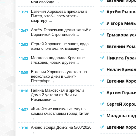
Евгения Хоро
моя свобода
→
Артём Рышко
Евгения Хорошева приехала в
13:21
Питер, чтобы посмотреть
квартиру
→
У Егора Мел
Артём Герасимов делит жильё с
12:47
Ермакова уе
Вероникой Строгоновой
→
Сергей Хорошев не знает, куда
12:02
Евгений Ром
жена спрятала их машину
→
Никита Гура
Молдова подарила Кристине
11:32
Лясковец новых друзей
→
Нелли Ермол
Евгения Хорошева улетает на
18:59
несколько дней в Санкт-
Евгения Хор
Петербург
→
Галина Маковская и зрители
18:16
Артём Герас
Дома-2 устали от Элины
Рахимовой
→
Сергей Хорош
«Китайские каникулы» едут в
14:37
самый счастливый город Китая
Молдова под
→
Евгения Хоро
Анонс эфира Дом-2 на 5/08/2026
13:30
→