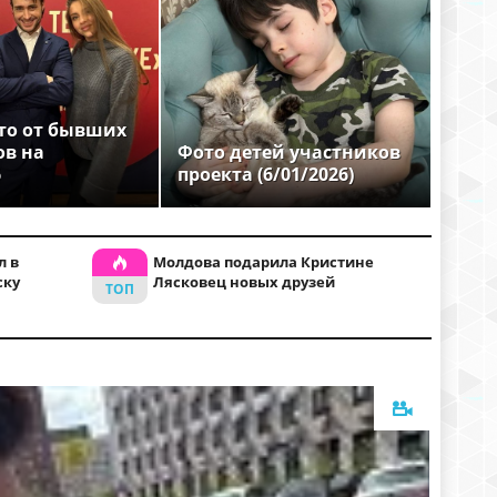
то от бывших
ов на
Фото детей участников
6
проекта (6/01/2026)
л в
Молдова подарила Кристине
ску
Лясковец новых друзей