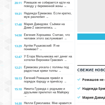
Ромашов не собирается идти на
20:11
поводу у беременной жены
→
Надежда Ермакова: Если кратко,
19:31
муж разлюбил
→
Мария Давидова: Съёмки на
17:48
Доме-2 закончились
→
Евгения Хорошева: Считаю, что
14:58
человек этого заслуживает
→
Артём Рышковский: Я не
13:29
понимаю?
→
У Егора Мельникова нет денег на
12:47
хотелки Вероники Гракович
→
Ермакова уехала с поляны под
12:21
СВЕЖИЕ НОВО
радостные крики толпы
→
Евгений Ромашов привёл в
18:13
Ромашов не 
порядок бороду и причёску
→
Надежда Ерм
Никита Гуранда с родными и
15:10
друзьями прилетел на Майорку
→
Мария Давид
Нелли Ермолаева: Мне нравится
14:30