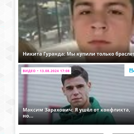
Никита Гуранда: Мы купили только брасле
ВИДЕО • 13.08.2024 17:08
Максим Зарахович: Я ушёл от конфликта,
но...