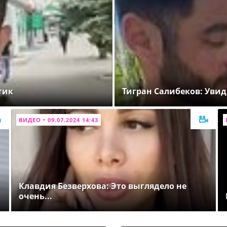
тик
Тигран Салибеков: Увид
ВИДЕО • 09.07.2024 14:43
Клавдия Безверхова: Это выглядело не
очень...