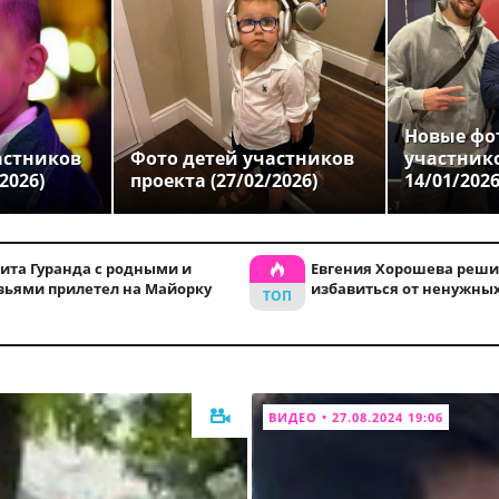
Новые фо
астников
Фото детей участников
участник
2026)
проекта (27/02/2026)
14/01/202
ита Гуранда с родными и
Евгения Хорошева реши
зьями прилетел на Майорку
избавиться от ненужны
ВИДЕО • 27.08.2024 19:06