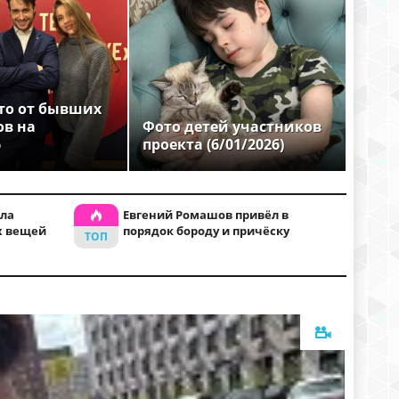
то от бывших
ов на
Фото детей участников
6
проекта (6/01/2026)
ла
Евгений Ромашов привёл в
х вещей
порядок бороду и причёску