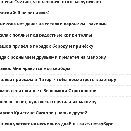
шева: Считаю, что человек этого заслуживает
вский: Я не понимаю?
ьникова нет денег на хотелки Вероники Гракович
хала с поляны под радостные крики толпы
ашов привёл в порядок бороду и причёску
нда с родными и друзьями прилетел на Майорку
аева: Мне нравится моя свобода
ошева приехала в Питер, чтобы посмотреть квартиру
имов делит жильё с Вероникой Строгоновой
ев не знает, куда жена спрятала их машину
арила Кристине Лясковец новых друзей
шева улетает на несколько дней в Санкт-Петербург