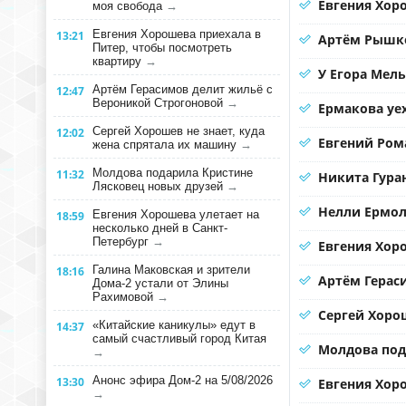
Евгения Хоро
моя свобода
→
Евгения Хорошева приехала в
13:21
Артём Рышко
Питер, чтобы посмотреть
квартиру
→
У Егора Мел
Артём Герасимов делит жильё с
12:47
Вероникой Строгоновой
→
Ермакова уе
Сергей Хорошев не знает, куда
12:02
Евгений Ром
жена спрятала их машину
→
Молдова подарила Кристине
11:32
Никита Гура
Лясковец новых друзей
→
Нелли Ермол
Евгения Хорошева улетает на
18:59
несколько дней в Санкт-
Петербург
→
Евгения Хор
Галина Маковская и зрители
18:16
Артём Герас
Дома-2 устали от Элины
Рахимовой
→
Сергей Хорош
«Китайские каникулы» едут в
14:37
самый счастливый город Китая
Молдова под
→
Анонс эфира Дом-2 на 5/08/2026
13:30
Евгения Хоро
→