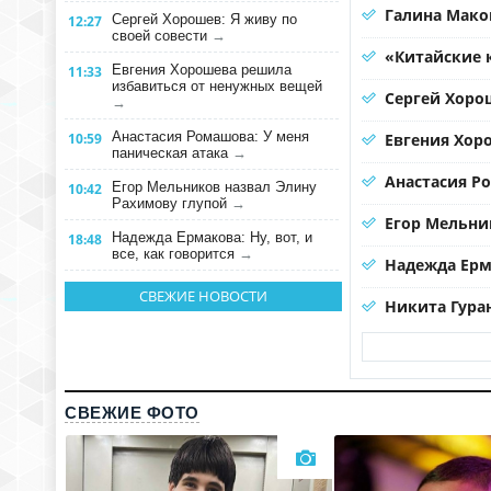
Галина Мако
Сергей Хорошев: Я живу по
12:27
своей совести
→
«Китайские 
Евгения Хорошева решила
11:33
избавиться от ненужных вещей
Сергей Хорош
→
Анастасия Ромашова: У меня
10:59
Евгения Хор
паническая атака
→
Анастасия Р
Егор Мельников назвал Элину
10:42
Рахимову глупой
→
Егор Мельни
Надежда Ермакова: Ну, вот, и
18:48
все, как говорится
→
Надежда Ерма
СВЕЖИЕ НОВОСТИ
Никита Гура
СВЕЖИЕ ФОТО