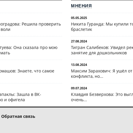
МНЕНИЯ
05.05.2025
оградова: Решила проверить
Никита Гуранда: Мы купили т
 воли
браслетик
27.08.2024
туева: Она сказала про мою
Тигран Салибеков: Увидел рек
 мать
занятие для дошкольников
13.08.2024
омашов: Знаете, что самое
Максим Зарахович: Я ушёл от
конфликта, но...
09.07.2024
апаклы: Зашла в ВК-
Клавдия Безверхова: Это выг
о и офигела
очень...
Обратная связь