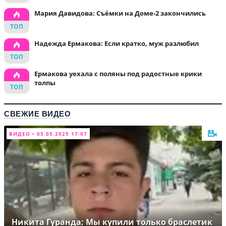
Мария Давидова: Съёмки на Доме-2 закончились
Надежда Ермакова: Если кратко, муж разлюбил
Ермакова уехала с поляны под радостные крики
толпы
СВЕЖИЕ ВИДЕО
ВИДЕО • 05.05.2025 17:07
Никита Гуранда: Мы купили только браслетик