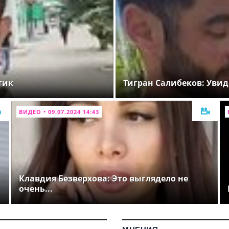
тик
Тигран Салибеков: Увид
ВИДЕО • 09.07.2024 14:43
Клавдия Безверхова: Это выглядело не
очень...