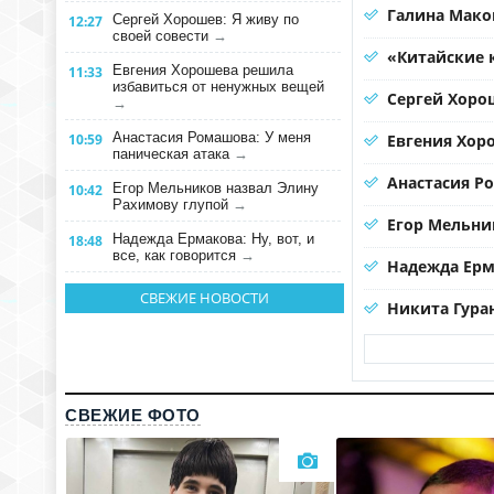
Галина Мако
Сергей Хорошев: Я живу по
12:27
своей совести
→
«Китайские 
Евгения Хорошева решила
11:33
избавиться от ненужных вещей
Сергей Хорош
→
Анастасия Ромашова: У меня
10:59
Евгения Хор
паническая атака
→
Анастасия Р
Егор Мельников назвал Элину
10:42
Рахимову глупой
→
Егор Мельни
Надежда Ермакова: Ну, вот, и
18:48
все, как говорится
→
Надежда Ерма
СВЕЖИЕ НОВОСТИ
Никита Гура
СВЕЖИЕ ФОТО