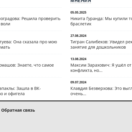
МНЕНИЯ
05.05.2025
оградова: Решила проверить
Никита Гуранда: Мы купили т
 воли
браслетик
27.08.2024
туева: Она сказала про мою
Тигран Салибеков: Увидел рек
 мать
занятие для дошкольников
13.08.2024
омашов: Знаете, что самое
Максим Зарахович: Я ушёл от
конфликта, но...
09.07.2024
апаклы: Зашла в ВК-
Клавдия Безверхова: Это выг
о и офигела
очень...
Обратная связь