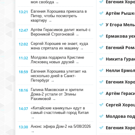
Евгения Хоро
моя свобода
→
Евгения Хорошева приехала в
13:21
Артём Рышко
Питер, чтобы посмотреть
квартиру
→
У Егора Мел
Артём Герасимов делит жильё с
12:47
Вероникой Строгоновой
→
Ермакова уе
Сергей Хорошев не знает, куда
12:02
Евгений Ром
жена спрятала их машину
→
Молдова подарила Кристине
11:32
Никита Гура
Лясковец новых друзей
→
Нелли Ермол
Евгения Хорошева улетает на
18:59
несколько дней в Санкт-
Петербург
→
Евгения Хор
Галина Маковская и зрители
18:16
Артём Герас
Дома-2 устали от Элины
Рахимовой
→
Сергей Хорош
«Китайские каникулы» едут в
14:37
самый счастливый город Китая
Молдова под
→
Анонс эфира Дом-2 на 5/08/2026
13:30
Евгения Хоро
→