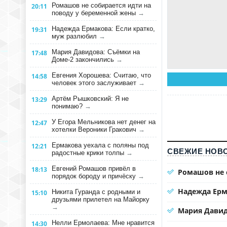
Ромашов не собирается идти на
20:11
поводу у беременной жены
→
Надежда Ермакова: Если кратко,
19:31
муж разлюбил
→
Мария Давидова: Съёмки на
17:48
Доме-2 закончились
→
Евгения Хорошева: Считаю, что
14:58
человек этого заслуживает
→
Артём Рышковский: Я не
13:29
понимаю?
→
У Егора Мельникова нет денег на
12:47
хотелки Вероники Гракович
→
Ермакова уехала с поляны под
12:21
СВЕЖИЕ НОВО
радостные крики толпы
→
Евгений Ромашов привёл в
18:13
Ромашов не 
порядок бороду и причёску
→
Надежда Ерм
Никита Гуранда с родными и
15:10
друзьями прилетел на Майорку
→
Мария Давид
Нелли Ермолаева: Мне нравится
14:30