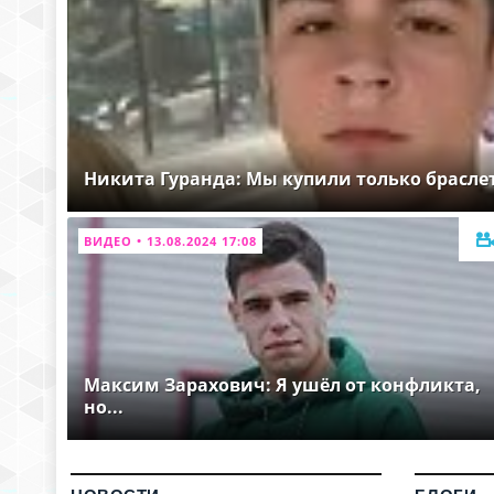
Никита Гуранда: Мы купили только брасле
ВИДЕО • 13.08.2024 17:08
Максим Зарахович: Я ушёл от конфликта,
но...