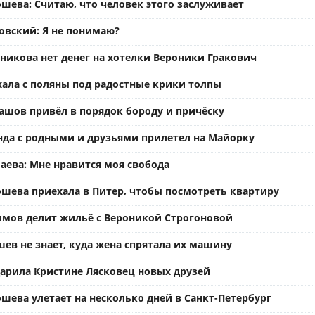
шева: Считаю, что человек этого заслуживает
вский: Я не понимаю?
ьникова нет денег на хотелки Вероники Гракович
хала с поляны под радостные крики толпы
ашов привёл в порядок бороду и причёску
нда с родными и друзьями прилетел на Майорку
аева: Мне нравится моя свобода
ошева приехала в Питер, чтобы посмотреть квартиру
имов делит жильё с Вероникой Строгоновой
ев не знает, куда жена спрятала их машину
арила Кристине Лясковец новых друзей
шева улетает на несколько дней в Санкт-Петербург