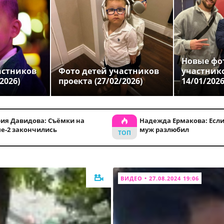
Новые фо
астников
Фото детей участников
участник
2026)
проекта (27/02/2026)
14/01/202
ия Давидова: Съёмки на
Надежда Ермакова: Если
е-2 закончились
муж разлюбил
ВИДЕО • 27.08.2024 19:06