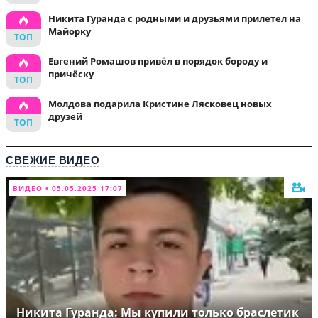
Никита Гуранда с родными и друзьями прилетел на
Майорку
Евгений Ромашов привёл в порядок бороду и
причёску
Молдова подарила Кристине Лясковец новых
друзей
СВЕЖИЕ ВИДЕО
ВИДЕО • 05.05.2025 17:07
Никита Гуранда: Мы купили только браслетик