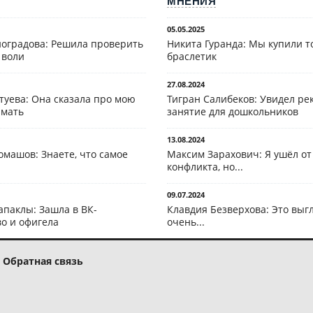
МНЕНИЯ
05.05.2025
оградова: Решила проверить
Никита Гуранда: Мы купили т
 воли
браслетик
27.08.2024
туева: Она сказала про мою
Тигран Салибеков: Увидел рек
 мать
занятие для дошкольников
13.08.2024
омашов: Знаете, что самое
Максим Зарахович: Я ушёл от
конфликта, но...
09.07.2024
апаклы: Зашла в ВК-
Клавдия Безверхова: Это выг
о и офигела
очень...
Обратная связь