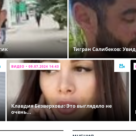
тик
Тигран Салибеков: Увид
ВИДЕО • 09.07.2024 14:43
Клавдия Безверхова: Это выглядело не
очень...