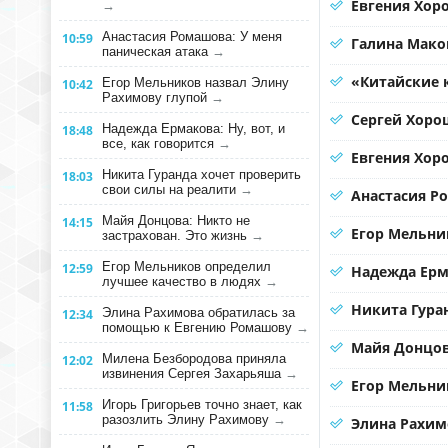
Евгения Хоро
→
Анастасия Ромашова: У меня
10:59
Галина Мако
паническая атака
→
«Китайские 
Егор Мельников назвал Элину
10:42
Рахимову глупой
→
Сергей Хорош
Надежда Ермакова: Ну, вот, и
18:48
все, как говорится
→
Евгения Хор
Никита Гуранда хочет проверить
18:03
свои силы на реалити
→
Анастасия Р
Майя Донцова: Никто не
14:15
Егор Мельни
застрахован. Это жизнь
→
Егор Мельников определил
12:59
Надежда Ерма
лучшее качество в людях
→
Никита Гура
Элина Рахимова обратилась за
12:34
помощью к Евгению Ромашову
→
Майя Донцов
Милена Безбородова приняла
12:02
извинения Сергея Захарьяша
→
Егор Мельни
Игорь Григорьев точно знает, как
11:58
разозлить Элину Рахимову
→
Элина Рахим