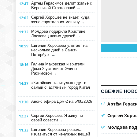
Артём Герасимов делит жильё с
12:47
Вероникой Строгоновой
→
Сергей Хорошев не знает, куда
12:02
жена спрятала их машину
→
Молдова подарила Кристине
11:32
Лясковец новых друзей
→
Евгения Хорошева улетает на
18:59
несколько дней в Санкт-
Петербург
→
Галина Маковская и зрители
18:16
Дома-2 устали от Элины
Рахимовой
→
«Китайские каникулы» едут в
14:37
самый счастливый город Китая
СВЕЖИЕ НОВО
→
Анонс эфира Дом-2 на 5/08/2026
13:30
Артём Герас
→
Сергей Хорош
Сергей Хорошев: Я живу по
12:27
своей совести
→
Молдова под
Евгения Хорошева решила
11:33
избавиться от ненужных вещей