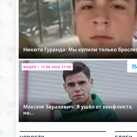
Никита Гуранда: Мы купили только брасле
ВИДЕО • 13.08.2024 17:08
Максим Зарахович: Я ушёл от конфликта,
но...