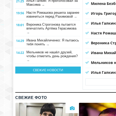
Илья Галкин: Я проголосовал за
21:25
Милена Безб
Максима
→
Настя Ромашова решила заранее
19:56
Игорь Григо
извиниться перед Рахимовой
→
Илья Галкин
Вероника Строгонова пытается
18:01
впечатлить Артёма Герасимова
→
Настя Ромаш
Ивана Михайличенко: Я пытаюсь
14:29
Вероника Ст
тебя понять
→
Мельников не нашёл друзей,
Ивана Михай
14:22
чтобы отметить день рождения?
→
Мельников н
СВЕЖИЕ НОВОСТИ
Илья Галкин
СВЕЖИЕ ФОТО