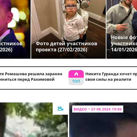
Новые фо
астников
Фото детей участников
участник
2026)
проекта (27/02/2026)
14/01/202
тя Ромашова решила заранее
Никита Гуранда хочет п
иниться перед Рахимовой
свои силы на реалити
ВИДЕО • 27.08.2024 19:06