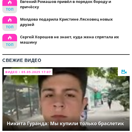
Евгений Ромашов привёл в порядок бороду и
причёску
Молдова подарила Кристине Лясковец новых
друзей
Сергей Хорошев не знает, куда жена спрятала их
машину
СВЕЖИЕ ВИДЕО
ВИДЕО • 05.05.2025 17:07
Никита Гуранда: Мы купили только браслетик