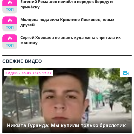
Евгений Ромашов привёл в порядок бороду и
причёску
Молдова подарила Кристине Лясковец новых
друзей
Сергей Хорошев не знает, куда жена спрятала их
машину
СВЕЖИЕ ВИДЕО
ВИДЕО • 05.05.2025 17:07
Никита Гуранда: Мы купили только браслетик