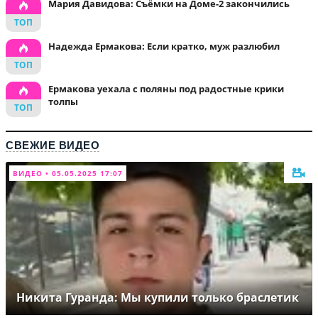
Мария Давидова: Съёмки на Доме-2 закончились
Надежда Ермакова: Если кратко, муж разлюбил
Ермакова уехала с поляны под радостные крики
толпы
СВЕЖИЕ ВИДЕО
ВИДЕО • 05.05.2025 17:07
Никита Гуранда: Мы купили только браслетик