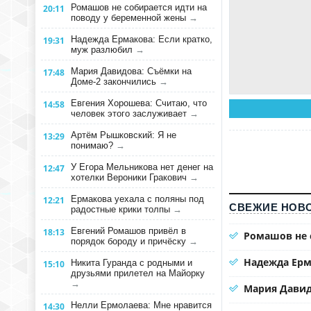
Ромашов не собирается идти на
20:11
поводу у беременной жены
→
Надежда Ермакова: Если кратко,
19:31
муж разлюбил
→
Мария Давидова: Съёмки на
17:48
Доме-2 закончились
→
Евгения Хорошева: Считаю, что
14:58
человек этого заслуживает
→
Артём Рышковский: Я не
13:29
понимаю?
→
У Егора Мельникова нет денег на
12:47
хотелки Вероники Гракович
→
Ермакова уехала с поляны под
12:21
СВЕЖИЕ НОВО
радостные крики толпы
→
Евгений Ромашов привёл в
18:13
Ромашов не 
порядок бороду и причёску
→
Надежда Ерм
Никита Гуранда с родными и
15:10
друзьями прилетел на Майорку
→
Мария Давид
Нелли Ермолаева: Мне нравится
14:30