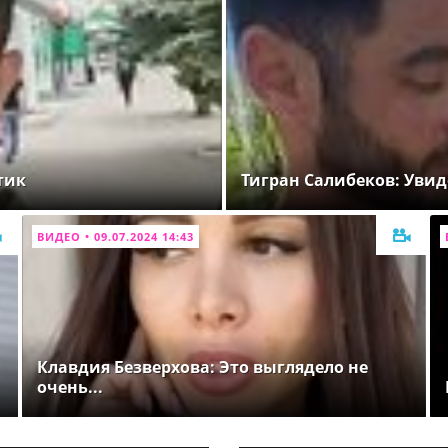
тик
Тигран Салибеков: Увид
ВИДЕО • 09.07.2024 14:43
Клавдия Безверхова: Это выглядело не
очень...