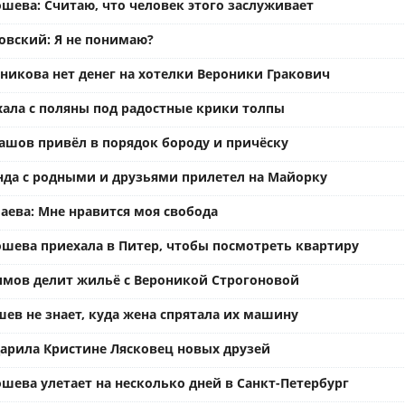
шева: Считаю, что человек этого заслуживает
вский: Я не понимаю?
ьникова нет денег на хотелки Вероники Гракович
хала с поляны под радостные крики толпы
ашов привёл в порядок бороду и причёску
нда с родными и друзьями прилетел на Майорку
аева: Мне нравится моя свобода
ошева приехала в Питер, чтобы посмотреть квартиру
имов делит жильё с Вероникой Строгоновой
ев не знает, куда жена спрятала их машину
арила Кристине Лясковец новых друзей
шева улетает на несколько дней в Санкт-Петербург