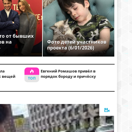
то от бывших
ов на
Фото детей участников
6
проекта (6/01/2026)
ла
Евгений Ромашов привёл в
х вещей
порядок бороду и причёску