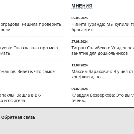
МНЕНИЯ
05.05.2025
оградова: Решила проверить
Никита Гуранда: Мы купили т
 воли
браслетик
27.08.2024
туева: Она сказала про мою
Тигран Салибеков: Увидел рек
 мать
занятие для дошкольников
13.08.2024
омашов: Знаете, что самое
Максим Зарахович: Я ушёл от
конфликта, но...
09.07.2024
апаклы: Зашла в ВК-
Клавдия Безверхова: Это выг
о и офигела
очень...
Обратная связь