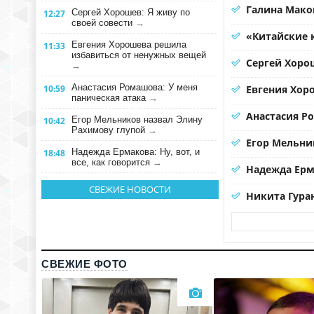
Галина Мако
Сергей Хорошев: Я живу по
12:27
своей совести
→
«Китайские 
Евгения Хорошева решила
11:33
избавиться от ненужных вещей
Сергей Хорош
→
Анастасия Ромашова: У меня
10:59
Евгения Хор
паническая атака
→
Анастасия Р
Егор Мельников назвал Элину
10:42
Рахимову глупой
→
Егор Мельни
Надежда Ермакова: Ну, вот, и
18:48
все, как говорится
→
Надежда Ерма
СВЕЖИЕ НОВОСТИ
Никита Гура
СВЕЖИЕ ФОТО