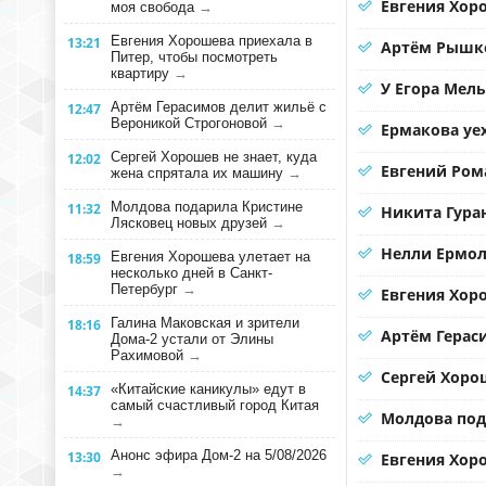
Евгения Хоро
моя свобода
→
Евгения Хорошева приехала в
13:21
Артём Рышко
Питер, чтобы посмотреть
квартиру
→
У Егора Мел
Артём Герасимов делит жильё с
12:47
Вероникой Строгоновой
→
Ермакова уе
Сергей Хорошев не знает, куда
12:02
Евгений Ром
жена спрятала их машину
→
Молдова подарила Кристине
11:32
Никита Гура
Лясковец новых друзей
→
Нелли Ермол
Евгения Хорошева улетает на
18:59
несколько дней в Санкт-
Петербург
→
Евгения Хор
Галина Маковская и зрители
18:16
Артём Герас
Дома-2 устали от Элины
Рахимовой
→
Сергей Хорош
«Китайские каникулы» едут в
14:37
самый счастливый город Китая
Молдова под
→
Анонс эфира Дом-2 на 5/08/2026
13:30
Евгения Хоро
→