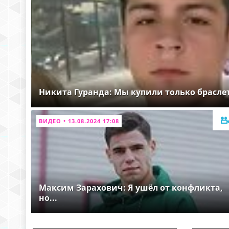
Никита Гуранда: Мы купили только брасле
ВИДЕО • 13.08.2024 17:08
Максим Зарахович: Я ушёл от конфликта,
но...