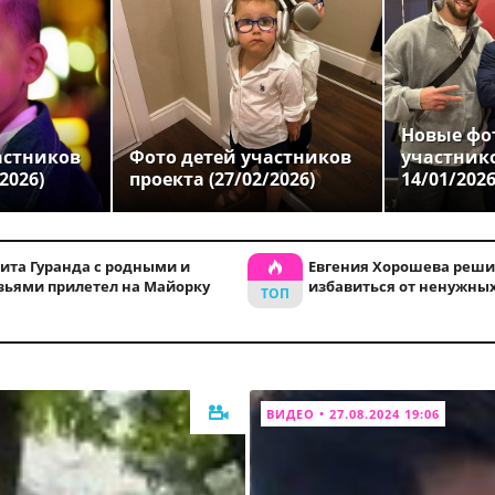
Новые фо
астников
Фото детей участников
участник
2026)
проекта (27/02/2026)
14/01/202
ита Гуранда с родными и
Евгения Хорошева реши
зьями прилетел на Майорку
избавиться от ненужны
ВИДЕО • 27.08.2024 19:06