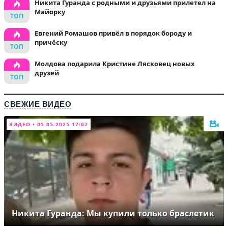
Никита Гуранда с родными и друзьями прилетел на
Майорку
Евгений Ромашов привёл в порядок бороду и
причёску
Молдова подарила Кристине Лясковец новых
друзей
СВЕЖИЕ ВИДЕО
ВИДЕО • 05.05.2025 17:07
Никита Гуранда: Мы купили только браслетик