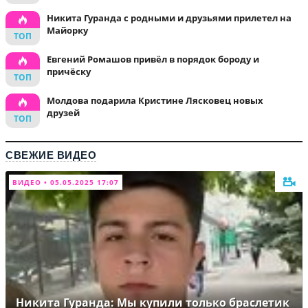
Никита Гуранда с родными и друзьями прилетел на
Майорку
Евгений Ромашов привёл в порядок бороду и
причёску
Молдова подарила Кристине Лясковец новых
друзей
СВЕЖИЕ ВИДЕО
ВИДЕО • 05.05.2025 17:07
Никита Гуранда: Мы купили только браслетик