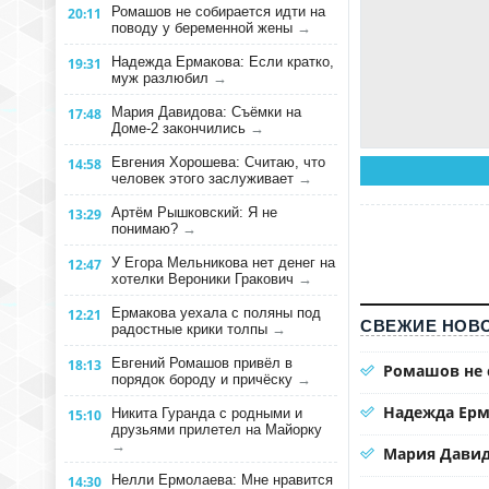
Ромашов не собирается идти на
20:11
поводу у беременной жены
→
Надежда Ермакова: Если кратко,
19:31
муж разлюбил
→
Мария Давидова: Съёмки на
17:48
Доме-2 закончились
→
Евгения Хорошева: Считаю, что
14:58
человек этого заслуживает
→
Артём Рышковский: Я не
13:29
понимаю?
→
У Егора Мельникова нет денег на
12:47
хотелки Вероники Гракович
→
Ермакова уехала с поляны под
12:21
СВЕЖИЕ НОВО
радостные крики толпы
→
Евгений Ромашов привёл в
18:13
Ромашов не 
порядок бороду и причёску
→
Надежда Ерм
Никита Гуранда с родными и
15:10
друзьями прилетел на Майорку
→
Мария Давид
Нелли Ермолаева: Мне нравится
14:30