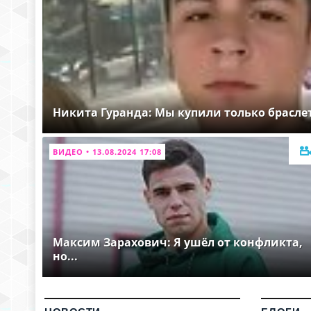
Никита Гуранда: Мы купили только брасле
ВИДЕО • 13.08.2024 17:08
Максим Зарахович: Я ушёл от конфликта,
но...