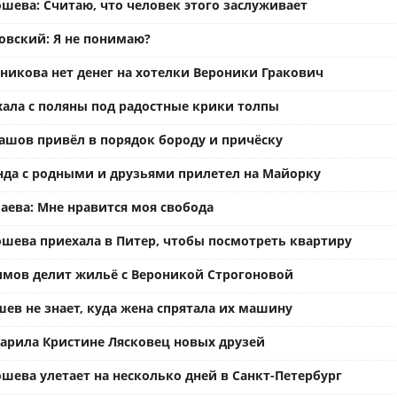
шева: Считаю, что человек этого заслуживает
вский: Я не понимаю?
ьникова нет денег на хотелки Вероники Гракович
хала с поляны под радостные крики толпы
ашов привёл в порядок бороду и причёску
нда с родными и друзьями прилетел на Майорку
аева: Мне нравится моя свобода
ошева приехала в Питер, чтобы посмотреть квартиру
имов делит жильё с Вероникой Строгоновой
ев не знает, куда жена спрятала их машину
арила Кристине Лясковец новых друзей
шева улетает на несколько дней в Санкт-Петербург