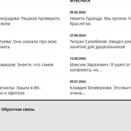
МНЕНИЯ
05.05.2025
оградова: Решила проверить
Никита Гуранда: Мы купили т
 воли
браслетик
27.08.2024
туева: Она сказала про мою
Тигран Салибеков: Увидел рек
 мать
занятие для дошкольников
13.08.2024
омашов: Знаете, что самое
Максим Зарахович: Я ушёл от
конфликта, но...
09.07.2024
апаклы: Зашла в ВК-
Клавдия Безверхова: Это выг
о и офигела
очень...
Обратная связь