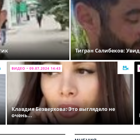
тик
Тигран Салибеков: Увид
ВИДЕО • 09.07.2024 14:43
Клавдия Безверхова: Это выглядело не
очень...