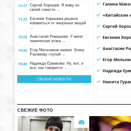
Галина Мако
Сергей Хорошев: Я живу по
12:27
своей совести
→
«Китайские 
Евгения Хорошева решила
11:33
избавиться от ненужных вещей
Сергей Хорош
→
Анастасия Ромашова: У меня
10:59
Евгения Хор
паническая атака
→
Анастасия Р
Егор Мельников назвал Элину
10:42
Рахимову глупой
→
Егор Мельни
Надежда Ермакова: Ну, вот, и
18:48
все, как говорится
→
Надежда Ерма
СВЕЖИЕ НОВОСТИ
Никита Гура
СВЕЖИЕ ФОТО