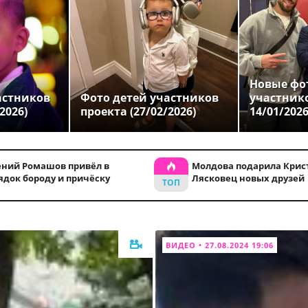
Новые фо
астников
Фото детей участников
участник
2026)
проекта (27/02/2026)
14/01/202
ений Ромашов привёл в
Молдова подарила Крис
ядок бороду и причёску
Лясковец новых друзей
ВИДЕО • 27.08.2024 19:06