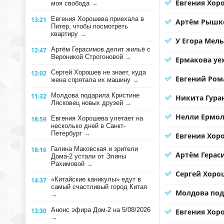
Евгения Хоро
моя свобода
→
Евгения Хорошева приехала в
13:21
Артём Рышко
Питер, чтобы посмотреть
квартиру
→
У Егора Мел
Артём Герасимов делит жильё с
12:47
Вероникой Строгоновой
→
Ермакова уе
Сергей Хорошев не знает, куда
12:02
Евгений Ром
жена спрятала их машину
→
Молдова подарила Кристине
11:32
Никита Гура
Лясковец новых друзей
→
Нелли Ермол
Евгения Хорошева улетает на
18:59
несколько дней в Санкт-
Петербург
→
Евгения Хор
Галина Маковская и зрители
18:16
Артём Герас
Дома-2 устали от Элины
Рахимовой
→
Сергей Хорош
«Китайские каникулы» едут в
14:37
самый счастливый город Китая
Молдова под
→
Анонс эфира Дом-2 на 5/08/2026
13:30
Евгения Хоро
→