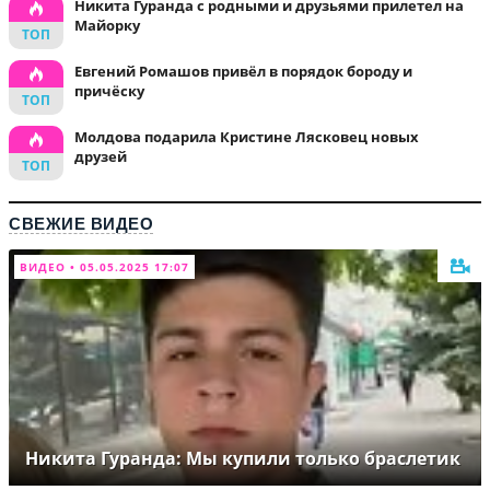
Никита Гуранда с родными и друзьями прилетел на
Майорку
Евгений Ромашов привёл в порядок бороду и
причёску
Молдова подарила Кристине Лясковец новых
друзей
СВЕЖИЕ ВИДЕО
ВИДЕО • 05.05.2025 17:07
Никита Гуранда: Мы купили только браслетик