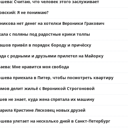
шева: Считаю, что человек этого заслуживает
вский: Я не понимаю?
ьникова нет денег на хотелки Вероники Гракович
хала с поляны под радостные крики толпы
ашов привёл в порядок бороду и причёску
нда с родными и друзьями прилетел на Майорку
аева: Мне нравится моя свобода
ошева приехала в Питер, чтобы посмотреть квартиру
имов делит жильё с Вероникой Строгоновой
ев не знает, куда жена спрятала их машину
арила Кристине Лясковец новых друзей
шева улетает на несколько дней в Санкт-Петербург