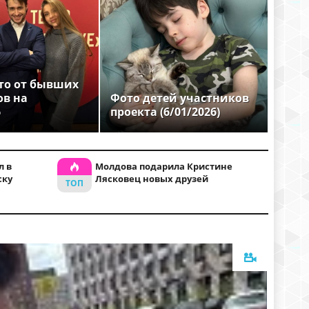
то от бывших
ов на
Фото детей участников
6
проекта (6/01/2026)
л в
Молдова подарила Кристине
ску
Лясковец новых друзей