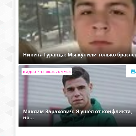
Никита Гуранда: Мы купили только брасле
ВИДЕО • 13.08.2024 17:08
Максим Зарахович: Я ушёл от конфликта,
но...