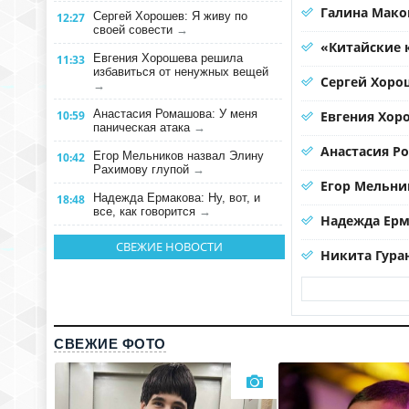
Галина Мако
Сергей Хорошев: Я живу по
12:27
своей совести
→
«Китайские 
Евгения Хорошева решила
11:33
избавиться от ненужных вещей
Сергей Хорош
→
Анастасия Ромашова: У меня
10:59
Евгения Хор
паническая атака
→
Анастасия Р
Егор Мельников назвал Элину
10:42
Рахимову глупой
→
Егор Мельни
Надежда Ермакова: Ну, вот, и
18:48
все, как говорится
→
Надежда Ерма
СВЕЖИЕ НОВОСТИ
Никита Гура
СВЕЖИЕ ФОТО