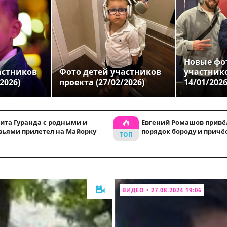
Новые фо
астников
Фото детей участников
участник
2026)
проекта (27/02/2026)
14/01/202
ита Гуранда с родными и
Евгений Ромашов привё
зьями прилетел на Майорку
порядок бороду и причё
ВИДЕО • 27.08.2024 19:06