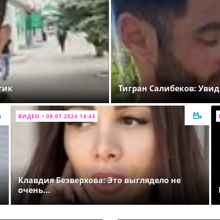
тик
Тигран Салибеков: Увид
ВИДЕО • 09.07.2024 14:43
Клавдия Безверхова: Это выглядело не
очень...