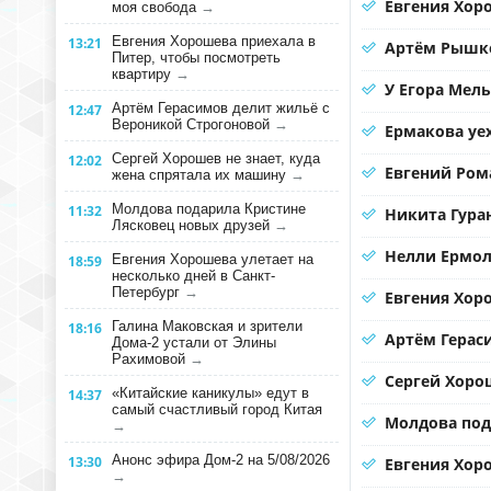
Евгения Хоро
моя свобода
→
Евгения Хорошева приехала в
13:21
Артём Рышко
Питер, чтобы посмотреть
квартиру
→
У Егора Мел
Артём Герасимов делит жильё с
12:47
Вероникой Строгоновой
→
Ермакова уе
Сергей Хорошев не знает, куда
12:02
Евгений Ром
жена спрятала их машину
→
Молдова подарила Кристине
11:32
Никита Гура
Лясковец новых друзей
→
Нелли Ермол
Евгения Хорошева улетает на
18:59
несколько дней в Санкт-
Петербург
→
Евгения Хор
Галина Маковская и зрители
18:16
Артём Герас
Дома-2 устали от Элины
Рахимовой
→
Сергей Хорош
«Китайские каникулы» едут в
14:37
самый счастливый город Китая
Молдова под
→
Анонс эфира Дом-2 на 5/08/2026
13:30
Евгения Хоро
→