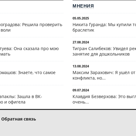
МНЕНИЯ
05.05.2025
оградова: Решила проверить
Никита Гуранда: Мы купили т
 воли
браслетик
27.08.2024
туева: Она сказала про мою
Тигран Салибеков: Увидел рек
 мать
занятие для дошкольников
13.08.2024
омашов: Знаете, что самое
Максим Зарахович: Я ушёл от
конфликта, но...
09.07.2024
апаклы: Зашла в ВК-
Клавдия Безверхова: Это выг
о и офигела
очень...
Обратная связь