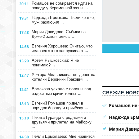
Ромашов не собирается идти на
20:11
поводу у беременной жены
→
Надежда Ермакова: Если кратко,
19:31
муж разлюбил
→
Мария Давидова: Съёмки на
17:48
Доме-2 закончились
→
Евгения Хорошева: Считаю, что
14:58
человек этого заслуживает
→
Артём Рышковский: Я не
13:29
понимаю?
→
У Егора Мельникова нет денег на
12:47
хотелки Вероники Гракович
→
Ермакова уехала с поляны под
12:21
СВЕЖИЕ НОВО
радостные крики толпы
→
Евгений Ромашов привёл в
18:13
Ромашов не 
порядок бороду и причёску
→
Надежда Ерм
Никита Гуранда с родными и
15:10
друзьями прилетел на Майорку
→
Мария Давид
Нелли Ермолаева: Мне нравится
14:30