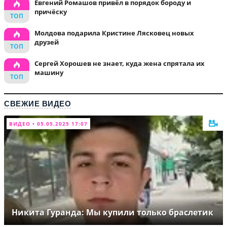
Евгений Ромашов привёл в порядок бороду и
причёску
Молдова подарила Кристине Лясковец новых
друзей
Сергей Хорошев не знает, куда жена спрятала их
машину
СВЕЖИЕ ВИДЕО
ВИДЕО • 05.05.2025 17:07
Никита Гуранда: Мы купили только браслетик