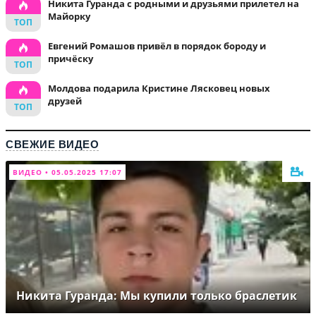
Никита Гуранда с родными и друзьями прилетел на
Майорку
Евгений Ромашов привёл в порядок бороду и
причёску
Молдова подарила Кристине Лясковец новых
друзей
СВЕЖИЕ ВИДЕО
ВИДЕО • 05.05.2025 17:07
Никита Гуранда: Мы купили только браслетик