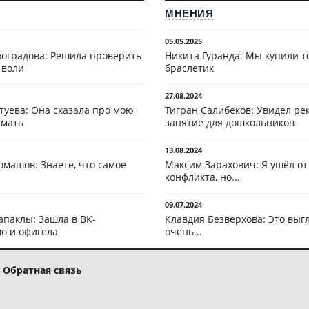
МНЕНИЯ
05.05.2025
оградова: Решила проверить
Никита Гуранда: Мы купили т
 воли
браслетик
27.08.2024
туева: Она сказала про мою
Тигран Салибеков: Увидел рек
 мать
занятие для дошкольников
13.08.2024
омашов: Знаете, что самое
Максим Зарахович: Я ушёл от
конфликта, но...
09.07.2024
апаклы: Зашла в ВК-
Клавдия Безверхова: Это выг
о и офигела
очень...
Обратная связь