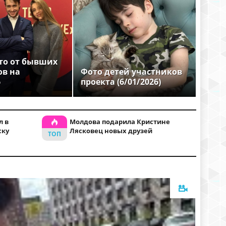
то от бывших
ов на
Фото детей участников
6
проекта (6/01/2026)
л в
Молдова подарила Кристине
ску
Лясковец новых друзей