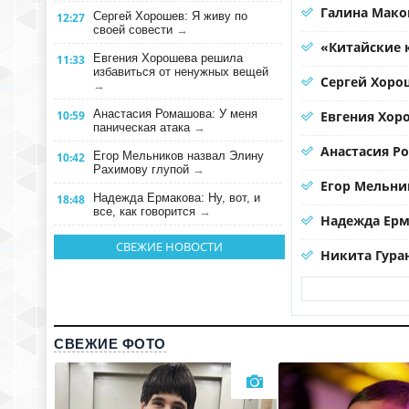
Галина Мако
Сергей Хорошев: Я живу по
12:27
своей совести
→
«Китайские 
Евгения Хорошева решила
11:33
избавиться от ненужных вещей
Сергей Хорош
→
Анастасия Ромашова: У меня
10:59
Евгения Хор
паническая атака
→
Анастасия Р
Егор Мельников назвал Элину
10:42
Рахимову глупой
→
Егор Мельни
Надежда Ермакова: Ну, вот, и
18:48
все, как говорится
→
Надежда Ерма
СВЕЖИЕ НОВОСТИ
Никита Гура
СВЕЖИЕ ФОТО