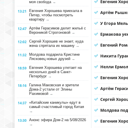
Евгения Хоро
моя свобода
→
Евгения Хорошева приехала в
13:21
Артём Рышко
Питер, чтобы посмотреть
квартиру
→
У Егора Мел
Артём Герасимов делит жильё с
12:47
Вероникой Строгоновой
→
Ермакова уе
Сергей Хорошев не знает, куда
12:02
Евгений Ром
жена спрятала их машину
→
Молдова подарила Кристине
11:32
Никита Гура
Лясковец новых друзей
→
Нелли Ермол
Евгения Хорошева улетает на
18:59
несколько дней в Санкт-
Петербург
→
Евгения Хор
Галина Маковская и зрители
18:16
Артём Герас
Дома-2 устали от Элины
Рахимовой
→
Сергей Хорош
«Китайские каникулы» едут в
14:37
самый счастливый город Китая
Молдова под
→
Анонс эфира Дом-2 на 5/08/2026
13:30
Евгения Хоро
→