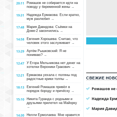
Ромашов не собирается идти на
20:11
поводу у беременной жены
→
Надежда Ермакова: Если кратко,
19:31
муж разлюбил
→
Мария Давидова: Съёмки на
17:48
Доме-2 закончились
→
Евгения Хорошева: Считаю, что
14:58
человек этого заслуживает
→
Артём Рышковский: Я не
13:29
понимаю?
→
У Егора Мельникова нет денег на
12:47
хотелки Вероники Гракович
→
Ермакова уехала с поляны под
12:21
СВЕЖИЕ НОВО
радостные крики толпы
→
Евгений Ромашов привёл в
18:13
Ромашов не 
порядок бороду и причёску
→
Надежда Ерм
Никита Гуранда с родными и
15:10
друзьями прилетел на Майорку
→
Мария Давид
Нелли Ермолаева: Мне нравится
14:30