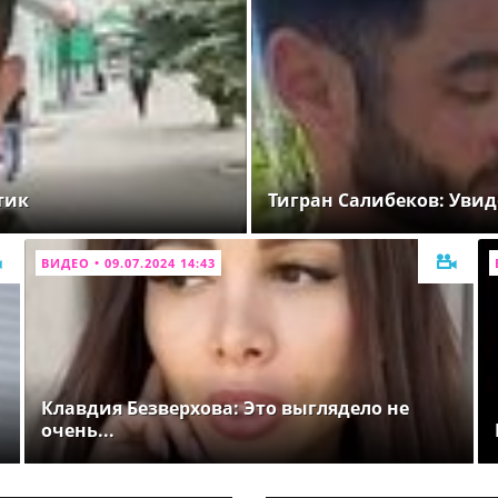
тик
Тигран Салибеков: Увид
ВИДЕО • 09.07.2024 14:43
Клавдия Безверхова: Это выглядело не
очень...