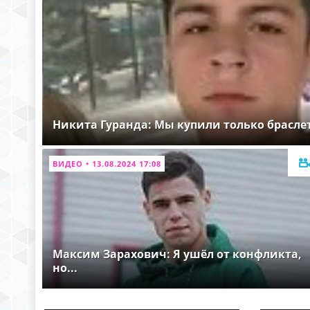
Никита Гуранда: Мы купили только брасле
ВИДЕО • 13.08.2024 17:08
Максим Зарахович: Я ушёл от конфликта,
но...