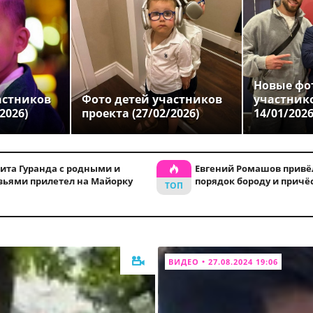
Новые фо
астников
Фото детей участников
участник
2026)
проекта (27/02/2026)
14/01/202
ита Гуранда с родными и
Евгений Ромашов привё
зьями прилетел на Майорку
порядок бороду и причё
ВИДЕО • 27.08.2024 19:06