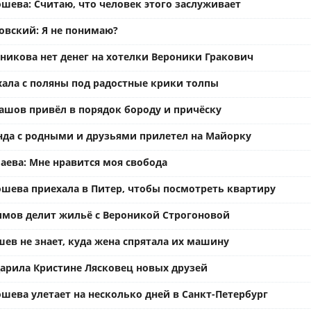
шева: Считаю, что человек этого заслуживает
вский: Я не понимаю?
ьникова нет денег на хотелки Вероники Гракович
хала с поляны под радостные крики толпы
ашов привёл в порядок бороду и причёску
нда с родными и друзьями прилетел на Майорку
аева: Мне нравится моя свобода
ошева приехала в Питер, чтобы посмотреть квартиру
имов делит жильё с Вероникой Строгоновой
ев не знает, куда жена спрятала их машину
арила Кристине Лясковец новых друзей
шева улетает на несколько дней в Санкт-Петербург