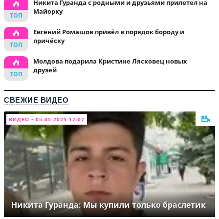
Никита Гуранда с родными и друзьями прилетел на
Майорку
Евгений Ромашов привёл в порядок бороду и
причёску
Молдова подарила Кристине Лясковец новых
друзей
СВЕЖИЕ ВИДЕО
ВИДЕО • 05.05.2025 17:07
Никита Гуранда: Мы купили только браслетик