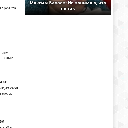
Максим Балаев: Не понимаю, что
лепроекта
не так
ением
епкими –
аке
изует себя
огером.
ва
нской и