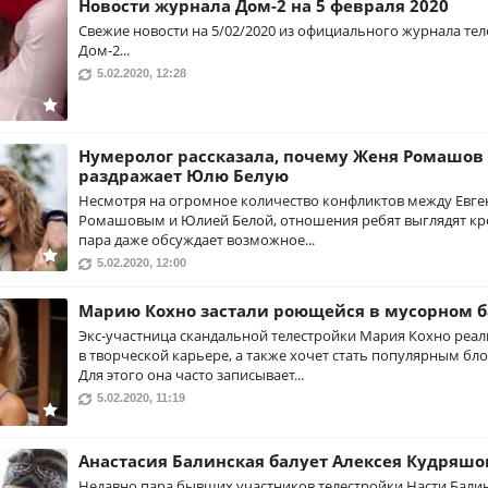
Новости журнала Дом-2 на 5 февраля 2020
Свежие новости на 5/02/2020 из официального журнала те
Дом-2...
5.02.2020, 12:28
Нумеролог рассказала, почему Женя Ромашов
раздражает Юлю Белую
Несмотря на огромное количество конфликтов между Евг
Ромашовым и Юлией Белой, отношения ребят выглядят кр
пара даже обсуждает возможное...
5.02.2020, 12:00
Марию Кохно застали роющейся в мусорном б
Экс-участница скандальной телестройки Мария Кохно реал
в творческой карьере, а также хочет стать популярным бл
Для этого она часто записывает...
5.02.2020, 11:19
Анастасия Балинская балует Алексея Кудряшо
Недавно пара бывших участников телестройки Насти Бали