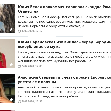
Юлия Белая прокомментировала скандал Ром
Оганесяна
Евгений Ромашов и Иосиф Оганесян раньше были близки
друзьями, но последнее время участники чаще скандалят и
нежели нормально общаются и, очевидно,...
5.02.2020, 17:17
Юлия Барановская извинилась перед Бородин
оскорбление ее мужа
Не так давно известная ведущая Юлия Барановская в своем
Инстаграм-аккаунте высказалась о неработающих мужчина
женщина заявила, что мужчины без работы не...
5.02.2020, 17:08
Анастасия Стецевят в слезах просит Еворовско
увезти ее с поляны
Анастасия Стецевят, пробывшая на проекте достаточно дав
качестве одиночки, наконец-то закрутила роман с Виталие
Еворовским. Правда, на поляне ребята...
5.02.2020, 13:38