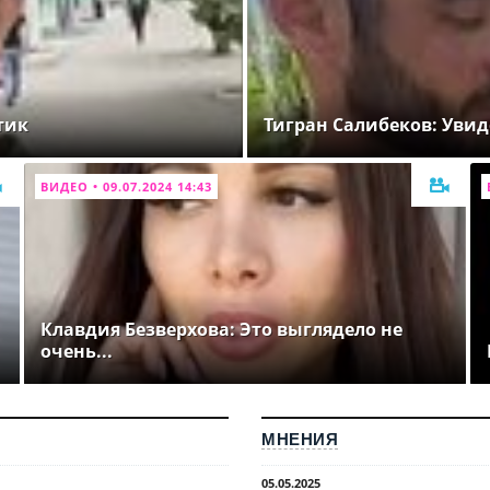
тик
Тигран Салибеков: Увид
ВИДЕО • 09.07.2024 14:43
Клавдия Безверхова: Это выглядело не
очень...
МНЕНИЯ
05.05.2025