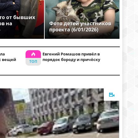
то от бывших
ов на
Фото детей участников
6
проекта (6/01/2026)
ла
Евгений Ромашов привёл в
х вещей
порядок бороду и причёску