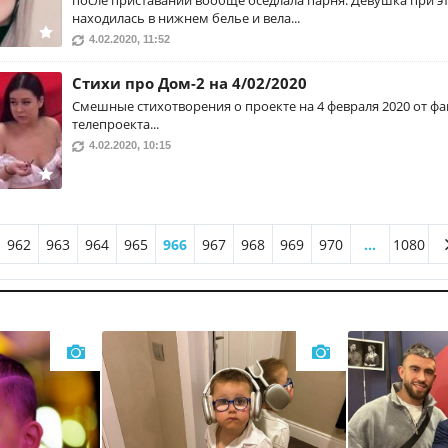
после приставаний вообще оседлала парня. Девушка при э
находилась в нижнем белье и вела...
4.02.2020, 11:52
Стихи про Дом-2 на 4/02/2020
Смешные стихотворения о проекте на 4 февраля 2020 от фа
телепроекта...
4.02.2020, 10:15
962
963
964
965
966
967
968
969
970
...
1080