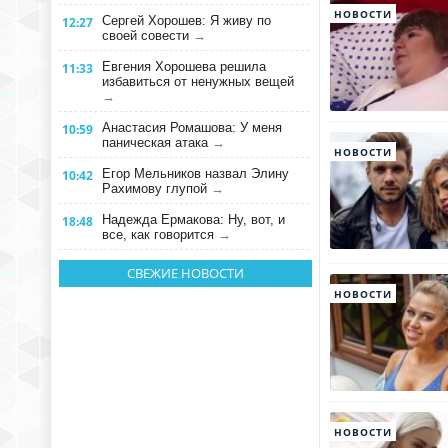
НОВОСТИ
Сергей Хорошев: Я живу по
12:27
своей совести
→
Евгения Хорошева решила
11:33
избавиться от ненужных вещей
→
Анастасия Ромашова: У меня
10:59
паническая атака
→
НОВОСТИ
Егор Мельников назвал Элину
10:42
Рахимову глупой
→
Надежда Ермакова: Ну, вот, и
18:48
все, как говорится
→
СВЕЖИЕ НОВОСТИ
НОВОСТИ
НОВОСТИ