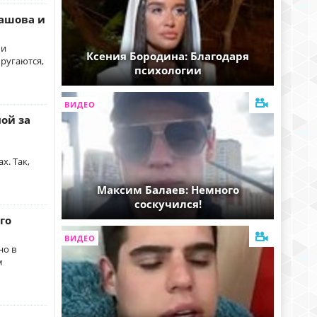
ашова и
ми
Ксения Бородина: Благодаря
 ругаются,
психологии
ВИДЕО
ой за
х. Так,
Максим Балаев: Немного
соскучился!
го
ВИДЕО
но в
м