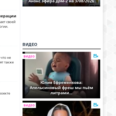
Анонс эфира Дом-2 на 3/08/2026
операции
ает своей
огии.
ВИДЕО
ВИДЕО
 что не
ят также
Юлия Ефременкова:
Апельсиновый фреш мы пьём
литрами...
роекте
ВИДЕО