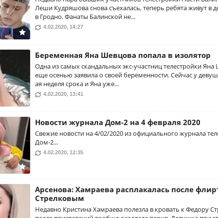
Леши Кудряшова снова съехалась, теперь ребята живут в 
в Гродно. Фанаты Балинской не...
4.02.2020, 14:27
Беременная Яна Шевцова попала в изолятор
Одна из самых скандальных экс-участниц телестройки Яна
еще осенью заявила о своей беременности. Сейчас у девушк
ая неделя срока и Яна уже...
4.02.2020, 13:41
Новости журнала Дом-2 на 4 февраля 2020
Свежие новости на 4/02/2020 из официального журнала те
Дом-2...
4.02.2020, 12:35
Арсенова: Хамраева расплакалась после флир
Стрелковым
Недавно Кристина Хамраева полезла в кровать к Федору Ст