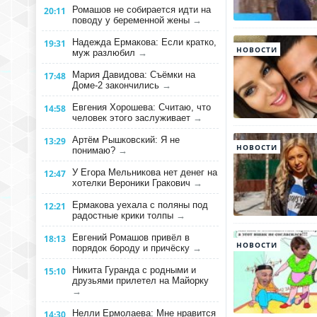
Ромашов не собирается идти на
20:11
поводу у беременной жены
→
Надежда Ермакова: Если кратко,
19:31
НОВОСТИ
муж разлюбил
→
Мария Давидова: Съёмки на
17:48
Доме-2 закончились
→
Евгения Хорошева: Считаю, что
14:58
человек этого заслуживает
→
Артём Рышковский: Я не
13:29
НОВОСТИ
понимаю?
→
У Егора Мельникова нет денег на
12:47
хотелки Вероники Гракович
→
Ермакова уехала с поляны под
12:21
радостные крики толпы
→
Евгений Ромашов привёл в
18:13
НОВОСТИ
порядок бороду и причёску
→
Никита Гуранда с родными и
15:10
друзьями прилетел на Майорку
→
Нелли Ермолаева: Мне нравится
14:30