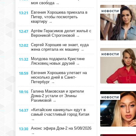
моя свобода
→
НОВОСТИ
Евгения Хорошева приехала в
13:21
Питер, чтобы посмотреть
квартиру
→
Артём Герасимов делит жильё с
12:47
Вероникой Строгоновой
→
Сергей Хорошев не знает, куда
12:02
жена спрятала их машину
→
НОВОСТИ
Молдова подарила Кристине
11:32
Лясковец новых друзей
→
Евгения Хорошева улетает на
18:59
несколько дней в Санкт-
Петербург
→
Галина Маковская и зрители
18:16
Дома-2 устали от Элины
НОВОСТИ
Рахимовой
→
«Китайские каникулы» едут в
14:37
самый счастливый город Китая
→
Анонс эфира Дом-2 на 5/08/2026
13:30
→