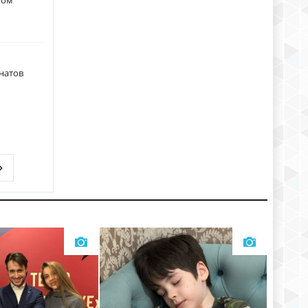
том
натов