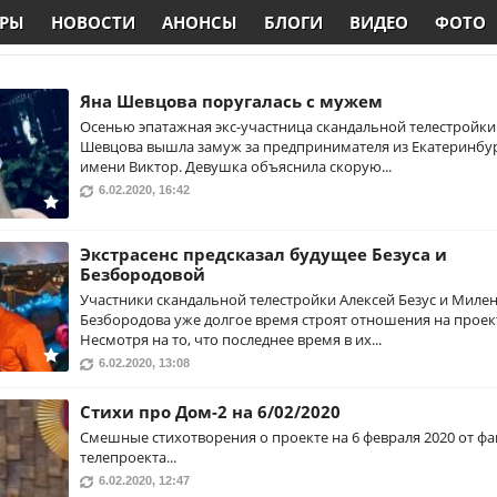
РЫ
НОВОСТИ
АНОНСЫ
БЛОГИ
ВИДЕО
ФОТО
Яна Шевцова поругалась с мужем
Осенью эпатажная экс-участница скандальной телестройки
Шевцова вышла замуж за предпринимателя из Екатеринбу
имени Виктор. Девушка объяснила скорую...
6.02.2020, 16:42
Экстрасенс предсказал будущее Безуса и
Безбородовой
Участники скандальной телестройки Алексей Безус и Миле
Безбородова уже долгое время строят отношения на проек
Несмотря на то, что последнее время в их...
6.02.2020, 13:08
Стихи про Дом-2 на 6/02/2020
Смешные стихотворения о проекте на 6 февраля 2020 от фа
телепроекта...
6.02.2020, 12:47