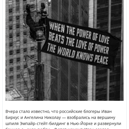
Вчера стало известно, что российские блогеры Иван
Биркус и Ангелина Николау — взобрались на вершину
шпиля Эмпайр-стейт-билдинг в Нью-Йорке и развернули