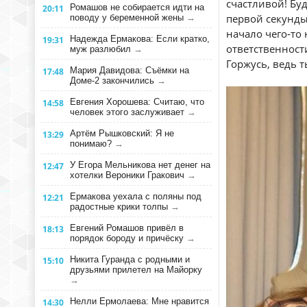
счастливой! Буд
Ромашов не собирается идти на
20:11
первой секунды,
поводу у беременной жены
→
начало чего‑то 
Надежда Ермакова: Если кратко,
19:31
ответственност
муж разлюбил
→
Горжусь, ведь т
Мария Давидова: Съёмки на
17:48
Доме-2 закончились
→
Евгения Хорошева: Считаю, что
14:58
человек этого заслуживает
→
Артём Рышковский: Я не
13:29
понимаю?
→
У Егора Мельникова нет денег на
12:47
хотелки Вероники Гракович
→
Ермакова уехала с поляны под
12:21
радостные крики толпы
→
Евгений Ромашов привёл в
18:13
порядок бороду и причёску
→
Никита Гуранда с родными и
15:10
друзьями прилетел на Майорку
→
Нелли Ермолаева: Мне нравится
14:30