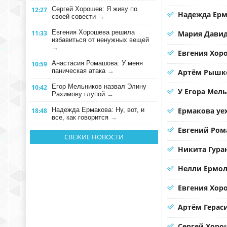
Сергей Хорошев: Я живу по
12:27
Надежда Ерм
своей совести
→
Евгения Хорошева решила
11:33
Мария Давид
избавиться от ненужных вещей
→
Евгения Хоро
Анастасия Ромашова: У меня
10:59
паническая атака
→
Артём Рышко
Егор Мельников назвал Элину
10:42
У Егора Мел
Рахимову глупой
→
Надежда Ермакова: Ну, вот, и
Ермакова уе
18:48
все, как говорится
→
Евгений Ром
СВЕЖИЕ НОВОСТИ
Никита Гура
Нелли Ермол
Евгения Хор
Артём Герас
Сергей Хорош