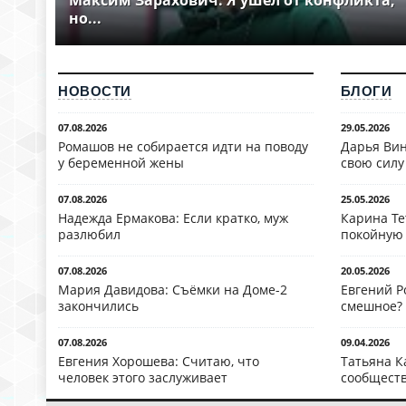
Максим Зарахович: Я ушёл от конфликта,
но...
НОВОСТИ
БЛОГИ
07.08.2026
29.05.2026
Ромашов не собирается идти на поводу
Дарья Вин
у беременной жены
свою силу
07.08.2026
25.05.2026
Надежда Ермакова: Если кратко, муж
Карина Те
разлюбил
покойную
07.08.2026
20.05.2026
Мария Давидова: Съёмки на Доме-2
Евгений Р
закончились
смешное?
07.08.2026
09.04.2026
Евгения Хорошева: Считаю, что
Татьяна К
человек этого заслуживает
сообществ