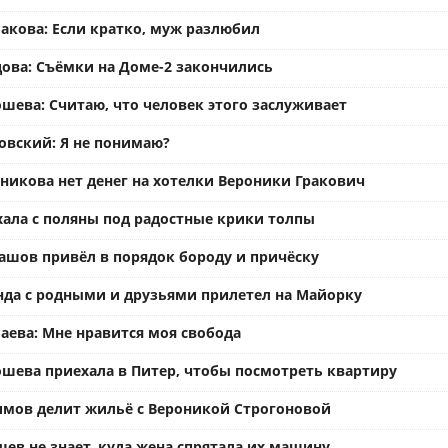
акова: Если кратко, муж разлюбил
ова: Съёмки на Доме-2 закончились
шева: Считаю, что человек этого заслуживает
вский: Я не понимаю?
ьникова нет денег на хотелки Вероники Гракович
хала с поляны под радостные крики толпы
ашов привёл в порядок бороду и причёску
нда с родными и друзьями прилетел на Майорку
аева: Мне нравится моя свобода
ошева приехала в Питер, чтобы посмотреть квартиру
имов делит жильё с Вероникой Строгоновой
ев не знает, куда жена спрятала их машину