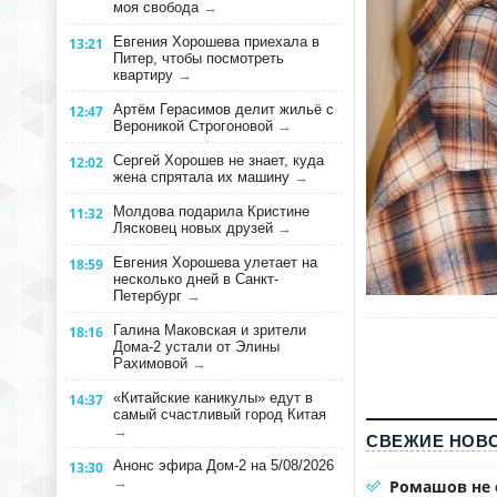
моя свобода
→
Евгения Хорошева приехала в
13:21
Питер, чтобы посмотреть
квартиру
→
Артём Герасимов делит жильё с
12:47
Вероникой Строгоновой
→
Сергей Хорошев не знает, куда
12:02
жена спрятала их машину
→
Молдова подарила Кристине
11:32
Лясковец новых друзей
→
Евгения Хорошева улетает на
18:59
несколько дней в Санкт-
Петербург
→
Галина Маковская и зрители
18:16
Дома-2 устали от Элины
Рахимовой
→
«Китайские каникулы» едут в
14:37
самый счастливый город Китая
→
СВЕЖИЕ НОВО
Анонс эфира Дом-2 на 5/08/2026
13:30
→
Ромашов не 