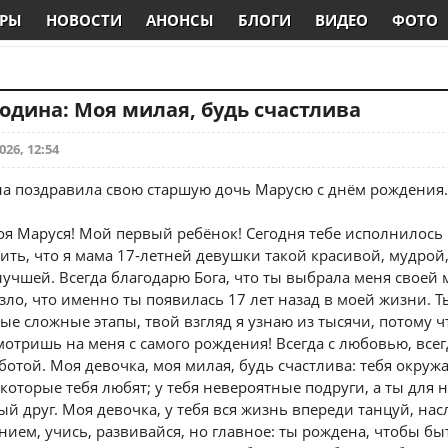
РЫ
НОВОСТИ
АНОНСЫ
БЛОГИ
ВИДЕО
ФОТО
одина: Моя милая, будь счастлива
026, 12:54
а поздравила свою старшую дочь Марусю с днём рождения.
я Маруся! Мой первый ребёнок! Сегодня тебе исполнилось 1
рить, что я мама 17‑летней девушки такой красивой, мудрой
лучшей. Всегда благодарю Бога, что ты выбрала меня своей 
зло, что именно ты появилась 17 лет назад в моей жизни. 
ые сложные этапы, твой взгляд я узнаю из тысячи, потому ч
мотришь на меня с самого рождения! Всегда с любовью, всег
отой. Моя девочка, моя милая, будь счастлива: тебя окруж
которые тебя любят; у тебя невероятные подруги, а ты для 
й друг. Моя девочка, у тебя вся жизнь впереди танцуй, на
ием, учись, развивайся, но главное: ты рождена, чтобы бы