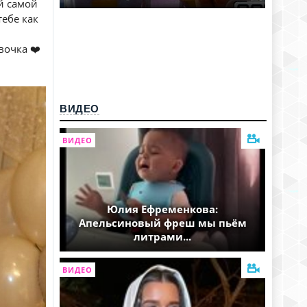
ой самой
тебе как
вочка ❤️
ВИДЕО
ВИДЕО
Юлия Ефременкова:
Апельсиновый фреш мы пьём
литрами...
ВИДЕО