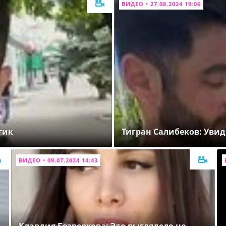
ВИДЕО • 27.08.2024 19:06
тик
Тигран Салибеков: Увид
ВИДЕО • 09.07.2024 14:43