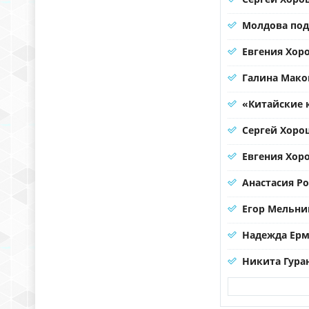
Молдова под
Евгения Хоро
Галина Мако
«Китайские 
Сергей Хорош
Евгения Хор
Анастасия Р
Егор Мельни
Надежда Ерма
Никита Гура