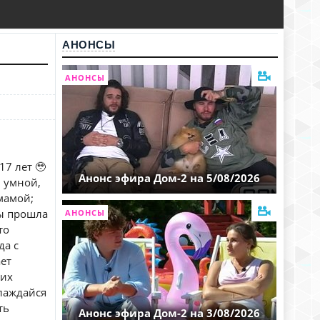
АНОНСЫ
АНОНСЫ
7 лет 🥹
Анонс эфира Дом-2 на 5/08/2026
, умной,
мамой;
Ты прошла
АНОНСЫ
то
да с
ает
них
слаждайся
ть
Анонс эфира Дом-2 на 3/08/2026