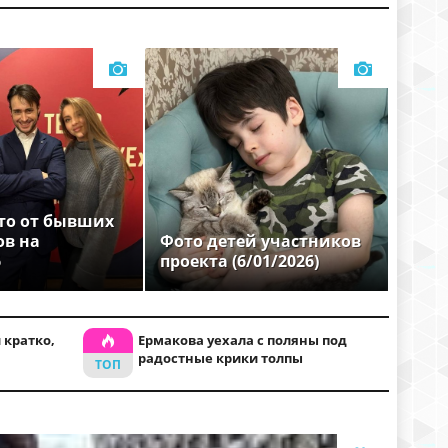
то от бывших
ов на
Фото детей участников
6
проекта (6/01/2026)
 кратко,
Ермакова уехала с поляны под
радостные крики толпы