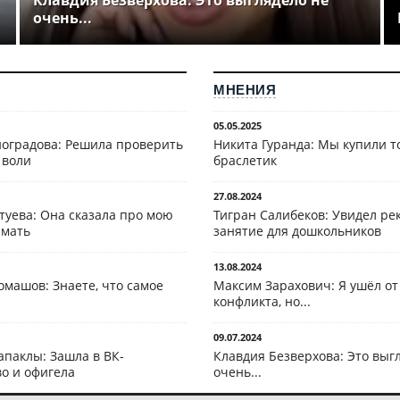
Клавдия Безверхова: Это выглядело не
очень...
МНЕНИЯ
05.05.2025
оградова: Решила проверить
Никита Гуранда: Мы купили т
 воли
браслетик
27.08.2024
туева: Она сказала про мою
Тигран Салибеков: Увидел рек
 мать
занятие для дошкольников
13.08.2024
омашов: Знаете, что самое
Максим Зарахович: Я ушёл от
конфликта, но...
09.07.2024
апаклы: Зашла в ВК-
Клавдия Безверхова: Это выг
о и офигела
очень...