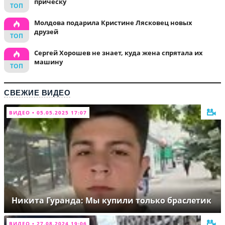
причёску
Молдова подарила Кристине Лясковец новых
друзей
Сергей Хорошев не знает, куда жена спрятала их
машину
СВЕЖИЕ ВИДЕО
ВИДЕО • 05.05.2025 17:07
Никита Гуранда: Мы купили только браслетик
ВИДЕО • 27.08.2024 19:06