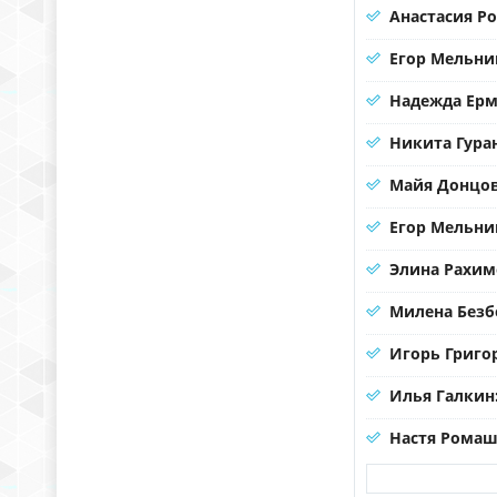
Анастасия Р
Егор Мельни
Надежда Ерма
Никита Гура
Майя Донцов
Егор Мельни
Элина Рахим
Милена Безб
Игорь Григо
Илья Галкин
Настя Ромаш