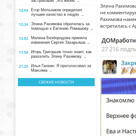
застрахован. Это жизнь
→
Элина Рахимова
Егор Мельников определил
12:59
не комментирует
лучшее качество в людях
→
Рахимова намек
Элина Рахимова обратилась за
12:34
встретилась с 
помощью к Евгению Ромашову
→
Милена Безбородова приняла
12:02
извинения Сергея Захарьяша
→
Игорь Григорьев точно знает, как
11:58
разозлить Элину Рахимову
→
Илья Галкин: Я проголосовал за
21:25
Максима
→
СВЕЖИЕ НОВОСТИ