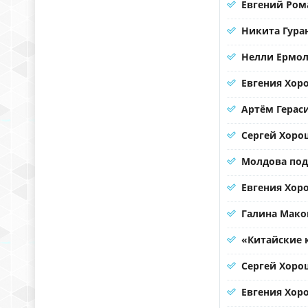
Евгений Ром
Никита Гура
Нелли Ермол
Евгения Хор
Артём Герас
Сергей Хорош
Молдова под
Евгения Хоро
Галина Мако
«Китайские 
Сергей Хорош
Евгения Хор