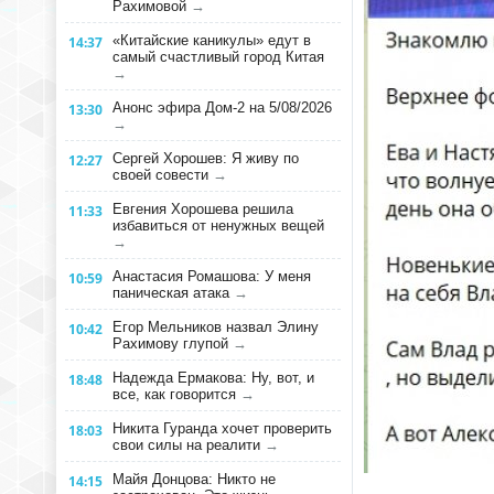
Рахимовой
→
«Китайские каникулы» едут в
14:37
самый счастливый город Китая
→
Анонс эфира Дом-2 на 5/08/2026
13:30
→
Сергей Хорошев: Я живу по
12:27
своей совести
→
Евгения Хорошева решила
11:33
избавиться от ненужных вещей
→
Анастасия Ромашова: У меня
10:59
паническая атака
→
Егор Мельников назвал Элину
10:42
Рахимову глупой
→
Надежда Ермакова: Ну, вот, и
18:48
все, как говорится
→
Никита Гуранда хочет проверить
18:03
свои силы на реалити
→
Майя Донцова: Никто не
14:15