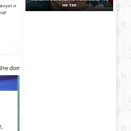
не так
евнует и
аще