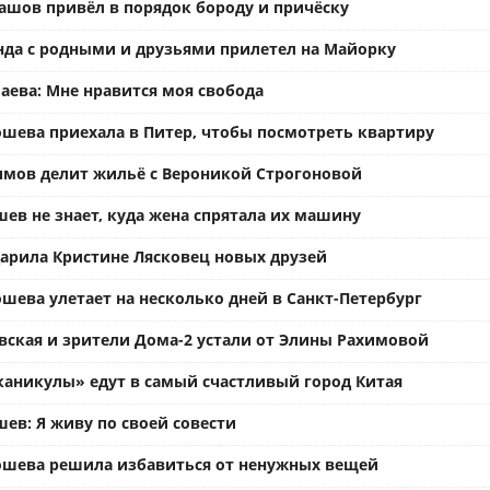
ашов привёл в порядок бороду и причёску
нда с родными и друзьями прилетел на Майорку
аева: Мне нравится моя свобода
ошева приехала в Питер, чтобы посмотреть квартиру
имов делит жильё с Вероникой Строгоновой
ев не знает, куда жена спрятала их машину
арила Кристине Лясковец новых друзей
шева улетает на несколько дней в Санкт-Петербург
вская и зрители Дома-2 устали от Элины Рахимовой
каникулы» едут в самый счастливый город Китая
ев: Я живу по своей совести
ошева решила избавиться от ненужных вещей