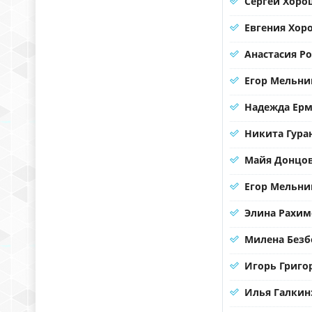
Сергей Хорош
Евгения Хор
Анастасия Р
Егор Мельни
Надежда Ерма
Никита Гура
Майя Донцов
Егор Мельни
Элина Рахим
Милена Безб
Игорь Григо
Илья Галкин