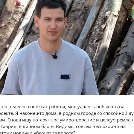
у на неделю в поисках работы, мне удалось побывать на
екте. Я наконец-то дома, в родном городе со спокойной д
ми. Снова ищу потерянное умиротворение и целеустремленн
Гавриш в личном блоге. Видимо, совсем неспокойно на
этому новички убегают за ворота?