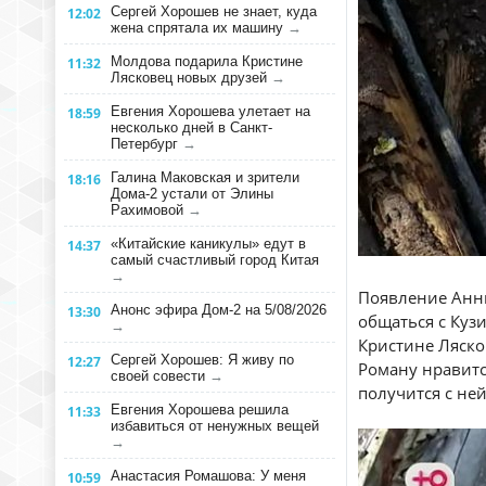
Сергей Хорошев не знает, куда
12:02
жена спрятала их машину
→
Молдова подарила Кристине
11:32
Лясковец новых друзей
→
Евгения Хорошева улетает на
18:59
несколько дней в Санкт-
Петербург
→
Галина Маковская и зрители
18:16
Дома-2 устали от Элины
Рахимовой
→
«Китайские каникулы» едут в
14:37
самый счастливый город Китая
→
Появление Анны
Анонс эфира Дом-2 на 5/08/2026
13:30
общаться с Кузи
→
Кристине Лясков
Сергей Хорошев: Я живу по
12:27
Роману нравится
своей совести
→
получится с не
Евгения Хорошева решила
11:33
избавиться от ненужных вещей
→
Анастасия Ромашова: У меня
10:59