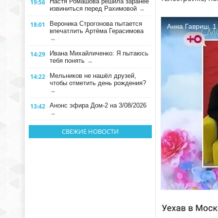
Настя Ромашова решила заранее
19:56
извиниться перед Рахимовой
→
Вероника Строгонова пытается
18:01
впечатлить Артёма Герасимова
→
Ивана Михайличенко: Я пытаюсь
14:29
тебя понять
→
Мельников не нашёл друзей,
14:22
чтобы отметить день рождения?
→
Анонс эфира Дом-2 на 3/08/2026
13:42
→
СВЕЖИЕ НОВОСТИ