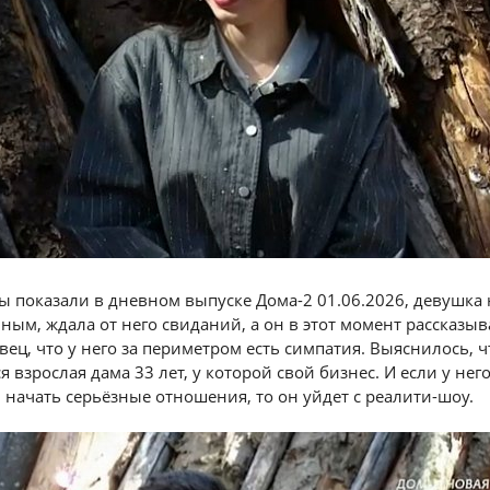
 показали в дневном выпуске Дома-2 01.06.2026, девушка 
ным, ждала от него свиданий, а он в этот момент рассказыв
ец, что у него за периметром есть симпатия. Выяснилось, ч
 взрослая дама 33 лет, у которой свой бизнес. И если у нег
й начать серьёзные отношения, то он уйдет с реалити-шоу.