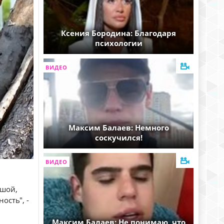
Ксения Бородина: Благодаря
психологии
ВИДЕО
Максим Балаев: Немного
соскучился!
ВИДЕО
ушой,
ость", -
Максим Балаев: Не понимаю, что