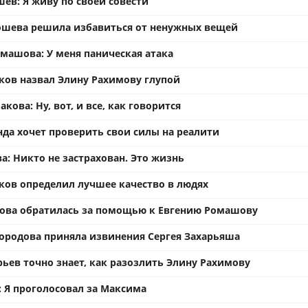
ев: Я живу по своей совести
ошева решила избавиться от ненужных вещей
омашова: У меня паническая атака
ков назвал Элину Рахимову глупой
кова: Ну, вот, и все, как говорится
нда хочет проверить свои силы на реалити
а: Никто не застрахован. Это жизнь
ков определил лучшее качество в людях
ова обратилась за помощью к Евгению Ромашову
ородова приняла извинения Сергея Захарьяша
рьев точно знает, как разозлить Элину Рахимову
: Я проголосовал за Максима