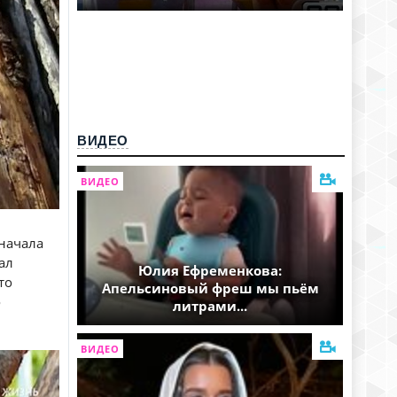
ВИДЕО
ВИДЕО
начала
ал
Юлия Ефременкова:
то
Апельсиновый фреш мы пьём
о
литрами...
ВИДЕО