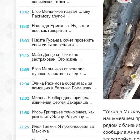
паническая атака
→
Егор Мельников назвал Элину
10:42
Рахимову глупой
→
Надежда Ермакова: Ну, вот, и
18:48
все, как говорится
→
Никита Гуранда хочет проверить
18:03
свои силы на реалити
→
Майя Донцова: Никто не
14:15
застрахован. Это жизнь
→
Егор Мельников определил
12:59
лучшее качество в людях
→
Элина Рахимова обратилась за
12:34
помощью к Евгению Ромашову
→
Милена Безбородова приняла
12:02
извинения Сергея Захарьяша
→
"Уехав в Москв
Игорь Григорьев точно знает, как
11:58
разозлить Элину Рахимову
→
нашумевшем про
рядом с близки
Илья Галкин: Я проголосовал за
21:25
Максима
→
сообщила Анна 
телестройке, по