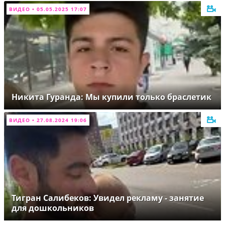
ВИДЕО • 05.05.2025 17:07
Никита Гуранда: Мы купили только браслетик
ВИДЕО • 27.08.2024 19:06
Тигран Салибеков: Увидел рекламу - занятие
для дошкольников