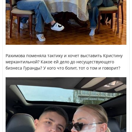
Рахимова поменяла тактику и хочет выставить Кристину
меркантильной? Какое ей дело до несуществующего
бизнеса Гуранды? У кого что болит, тот о том и говорит?